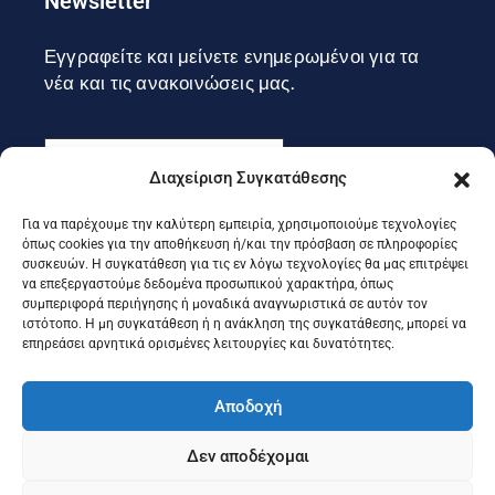
Newsletter
Εγγραφείτε και μείνετε ενημερωμένοι για τα
νέα και τις ανακοινώσεις μας.
Διαχείριση Συγκατάθεσης
Για να παρέχουμε την καλύτερη εμπειρία, χρησιμοποιούμε τεχνολογίες
Εγγραφή
όπως cookies για την αποθήκευση ή/και την πρόσβαση σε πληροφορίες
συσκευών. Η συγκατάθεση για τις εν λόγω τεχνολογίες θα μας επιτρέψει
να επεξεργαστούμε δεδομένα προσωπικού χαρακτήρα, όπως
συμπεριφορά περιήγησης ή μοναδικά αναγνωριστικά σε αυτόν τον
Ακολουθήστε μας στα social
ιστότοπο. Η μη συγκατάθεση ή η ανάκληση της συγκατάθεσης, μπορεί να
επηρεάσει αρνητικά ορισμένες λειτουργίες και δυνατότητες.
Αποδοχή
Δεν αποδέχομαι