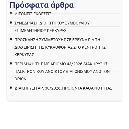
Π
ρ
ό
σ
φ
α
τ
α
ά
ρ
θ
ρ
α
ΔΙΕΘΝΕΙΣ ΕΚΘΕΣΕΙΣ
ΣΥΝΕΔΡΙΑΣΗ ΔΙΟΙΚΗΤΙΚΟΥ ΣΥΜΒΟΥΛΙΟΥ
ΕΠΙΜΕΛΗΤΗΡΙΟΥ ΚΕΡΚΥΡΑΣ
ΠΡΌΣΚΛΗΣΗ ΣΥΜΜΕΤΟΧΉΣ ΣΕ ΈΡΕΥΝΑ ΓΙΑ ΤΗ
ΔΙΑΧΕΊΡΙΣΗ ΤΗΣ ΚΥΚΛΟΦΟΡΊΑΣ ΣΤΟ ΚΈΝΤΡΟ ΤΗΣ
ΚΈΡΚΥΡΑΣ
ΠΕΡΙΛΗΨΗ ΤΗΣ ΜΕ ΑΡΙΘΜΟ 43/2026 ΔΙΑΚΗΡΥΞΗΣ
ΗΛΕΚΤΡΟΝΙΚΟΥ ΑΝΟΙΚΤΟΥ ΔΙΑΓΩΝΙΣΜΟΥ ΑΝΩ ΤΩΝ
ΟΡΙΩΝ
ΔΙΑΚΉΡΥΞΗ ΑΡ. 30/2026_ΠΡΟΙΌΝΤΑ ΚΑΘΑΡΙΌΤΗΤΑΣ