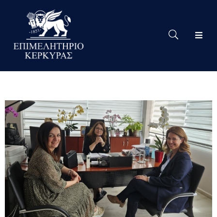
Το
Eπιμελητήριο
Δράσεις
Επιμελητηρίου
Νέα
Υπηρεσίες
Ειδική
Πληροφόρηση
Χρήσιμες
Συνδέσεις