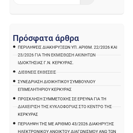
Π
ρ
ό
σ
φ
α
τ
α
ά
ρ
θ
ρ
α
ΠΕΡΙΛΉΨΕΙΣ ΔΙΑΚΗΡΎΞΕΩΝ ΥΠ. ΑΡΙΘΜ. 22/2026 ΚΑΙ
23/2026 ΓΙΑ ΤΗΝ ΕΚΜΊΣΘΩΣΗ ΑΚΙΝΉΤΩΝ
ΙΔΙΟΚΤΗΣΊΑΣ Γ.Ν. ΚΈΡΚΥΡΑΣ.
ΔΙΕΘΝΕΙΣ ΕΚΘΕΣΕΙΣ
ΣΥΝΕΔΡΙΑΣΗ ΔΙΟΙΚΗΤΙΚΟΥ ΣΥΜΒΟΥΛΙΟΥ
ΕΠΙΜΕΛΗΤΗΡΙΟΥ ΚΕΡΚΥΡΑΣ
ΠΡΌΣΚΛΗΣΗ ΣΥΜΜΕΤΟΧΉΣ ΣΕ ΈΡΕΥΝΑ ΓΙΑ ΤΗ
ΔΙΑΧΕΊΡΙΣΗ ΤΗΣ ΚΥΚΛΟΦΟΡΊΑΣ ΣΤΟ ΚΈΝΤΡΟ ΤΗΣ
ΚΈΡΚΥΡΑΣ
ΠΕΡΙΛΗΨΗ ΤΗΣ ΜΕ ΑΡΙΘΜΟ 43/2026 ΔΙΑΚΗΡΥΞΗΣ
ΗΛΕΚΤΡΟΝΙΚΟΥ ΑΝΟΙΚΤΟΥ ΔΙΑΓΩΝΙΣΜΟΥ ΑΝΩ ΤΩΝ