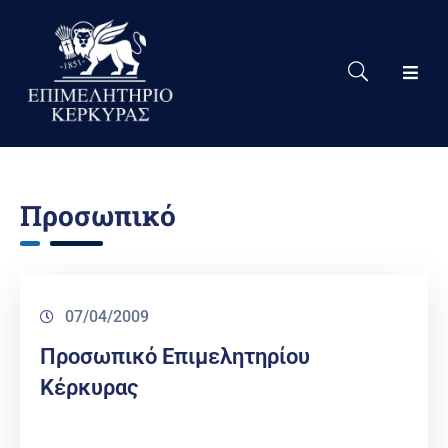
Το
Eπιμελητήριο
Δράσεις
Επιμελητηρίου
Προσωπικό
Νέα
Υπηρεσίες
Ειδική
07/04/2009
Πληροφόρηση
Προσωπικό Επιμελητηρίου
Χρήσιμες
Κέρκυρας
Συνδέσεις