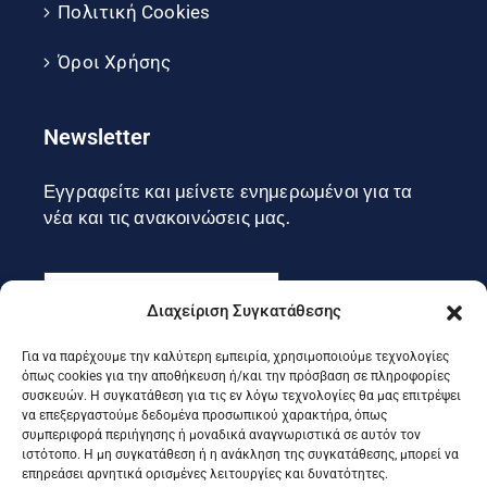
Πολιτική Cookies
Όροι Χρήσης
Newsletter
Εγγραφείτε και μείνετε ενημερωμένοι για τα
νέα και τις ανακοινώσεις μας.
Διαχείριση Συγκατάθεσης
Για να παρέχουμε την καλύτερη εμπειρία, χρησιμοποιούμε τεχνολογίες
Εγγραφή
όπως cookies για την αποθήκευση ή/και την πρόσβαση σε πληροφορίες
συσκευών. Η συγκατάθεση για τις εν λόγω τεχνολογίες θα μας επιτρέψει
να επεξεργαστούμε δεδομένα προσωπικού χαρακτήρα, όπως
συμπεριφορά περιήγησης ή μοναδικά αναγνωριστικά σε αυτόν τον
Ακολουθήστε μας στα social
ιστότοπο. Η μη συγκατάθεση ή η ανάκληση της συγκατάθεσης, μπορεί να
επηρεάσει αρνητικά ορισμένες λειτουργίες και δυνατότητες.