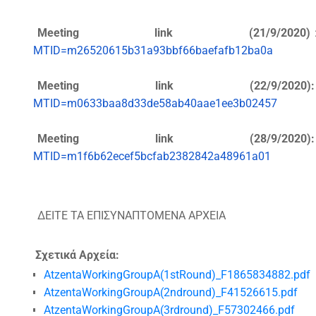
Meeting link (21/9/2020)
MTID=m26520615b31a93bbf66baefafb12ba0a
Meeting link (22/9/
MTID=m0633baa8d33de58ab40aae1ee3b02457
Meeting link (28/9/
MTID=m1f6b62ecef5bcfab2382842a48961a01
ΔΕΙΤΕ ΤΑ ΕΠΙΣΥΝΑΠΤΟΜΕΝΑ ΑΡΧΕΙΑ
Σχετικά Αρχεία:
AtzentaWorkingGroupA(1stRound)_F1865834882.pdf
AtzentaWorkingGroupA(2ndround)_F41526615.pdf
AtzentaWorkingGroupA(3rdround)_F57302466.pdf