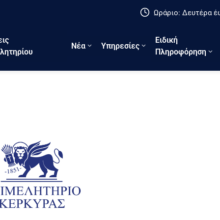
Ωράριο: Δευτέρα έω
εις
Ειδική
Νέα
Υπηρεσίες
λητηρίου
Πληροφόρηση