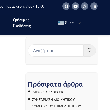
ς Παρασκευή, 7:00 - 15:00
Χρήσιμες
Greek
Συνδέσεις
Π
ρ
ό
σ
φ
α
τ
α
ά
ρ
θ
ρ
α
ΔΙΕΘΝΕΙΣ ΕΚΘΕΣΕΙΣ
ΣΥΝΕΔΡΙΑΣΗ ΔΙΟΙΚΗΤΙΚΟΥ
ΣΥΜΒΟΥΛΙΟΥ ΕΠΙΜΕΛΗΤΗΡΙΟΥ