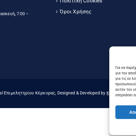
Πολιτική Cookies
Όροι Χρήσης
σκευή, 7:00 –
Για να παρέ
για την απο
για τις εν 
προσωπικού
αυτόν τον ι
al Επιμελητηρίου Κέρκυρας, Designed & Developed by
Knowledge A.E
επηρεάσει α
Απ