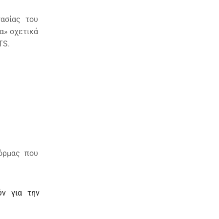
ασίας του
α» σχετικά
TS.
όρμας που
ν για την