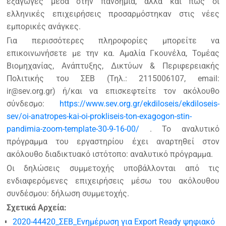
εξαγωγές μέσα στην πανδημία, αλλά και πως οι
ελληνικές επιχειρήσεις προσαρμόστηκαν στις νέες
εμπορικές ανάγκες.
Για περισσότερες πληροφορίες μπορείτε να
επικοινωνήσετε με την κα. Αμαλία Γκουνέλα, Τομέας
Βιομηχανίας, Ανάπτυξης, Δικτύων & Περιφερειακής
Πολιτικής του ΣΕΒ (Τηλ.: 2115006107, email:
ir@sev.org.gr) ή/και να επισκεφτείτε τον ακόλουθο
σύνδεσμο:
https://www.sev.org.gr/ekdiloseis/ekdiloseis-
sev/oi-anatropes-kai-oi-prokliseis-ton-exagogon-stin-
pandimia-zoom-template-30-9-16-00/
. Το αναλυτικό
πρόγραμμα του εργαστηρίου έχει αναρτηθεί στον
ακόλουθο διαδικτυακό ιστότοπο: αναλυτικό πρόγραμμα.
Οι δηλώσεις συμμετοχής υποβάλλονται από τις
ενδιαφερόμενες επιχειρήσεις μέσω του ακόλουθου
συνδέσμου: δήλωση συμμετοχής.
Σχετικά Αρχεία:
2020-44420_ΣΕΒ_Ενημέρωση για Export Ready ψηφιακό