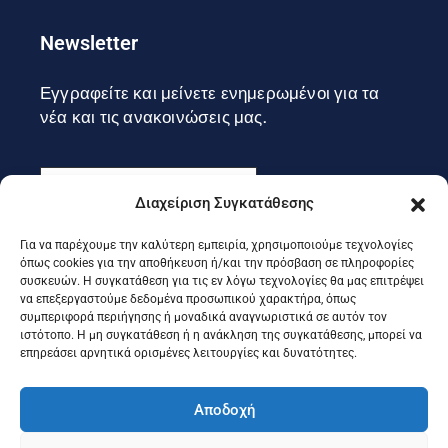
Newsletter
Εγγραφείτε και μείνετε ενημερωμένοι για τα
νέα και τις ανακοινώσεις μας.
Διαχείριση Συγκατάθεσης
Για να παρέχουμε την καλύτερη εμπειρία, χρησιμοποιούμε τεχνολογίες
Εγγραφή
όπως cookies για την αποθήκευση ή/και την πρόσβαση σε πληροφορίες
συσκευών. Η συγκατάθεση για τις εν λόγω τεχνολογίες θα μας επιτρέψει
να επεξεργαστούμε δεδομένα προσωπικού χαρακτήρα, όπως
συμπεριφορά περιήγησης ή μοναδικά αναγνωριστικά σε αυτόν τον
Ακολουθήστε μας στα social
ιστότοπο. Η μη συγκατάθεση ή η ανάκληση της συγκατάθεσης, μπορεί να
επηρεάσει αρνητικά ορισμένες λειτουργίες και δυνατότητες.
Αποδοχή