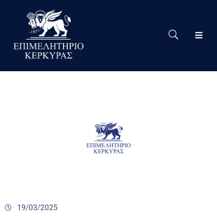
Το
Eπιμελητήριο
Δράσεις
Επιμελητηρίου
Νέα
Υπηρεσίες
Ειδική
Πληροφόρηση
Χρήσιμες
Συνδέσεις
19/03/2025