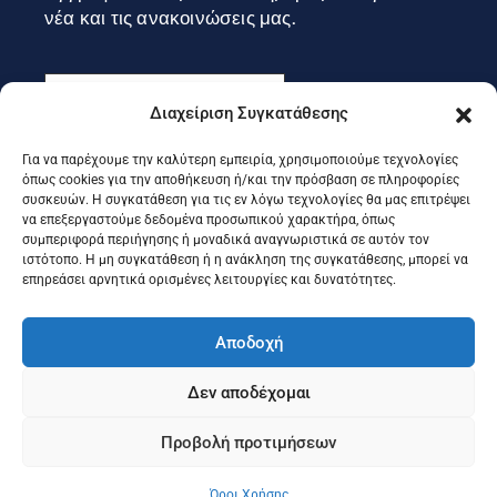
νέα και τις ανακοινώσεις μας.
Διαχείριση Συγκατάθεσης
Για να παρέχουμε την καλύτερη εμπειρία, χρησιμοποιούμε τεχνολογίες
Εγγραφή
όπως cookies για την αποθήκευση ή/και την πρόσβαση σε πληροφορίες
συσκευών. Η συγκατάθεση για τις εν λόγω τεχνολογίες θα μας επιτρέψει
να επεξεργαστούμε δεδομένα προσωπικού χαρακτήρα, όπως
συμπεριφορά περιήγησης ή μοναδικά αναγνωριστικά σε αυτόν τον
Ακολουθήστε μας στα social
ιστότοπο. Η μη συγκατάθεση ή η ανάκληση της συγκατάθεσης, μπορεί να
επηρεάσει αρνητικά ορισμένες λειτουργίες και δυνατότητες.
Αποδοχή
Δεν αποδέχομαι
Προβολή προτιμήσεων
©2025 Portal Επιμελητηρίου Κέρκυρας, Designed & Developed
by
Knowledge A.E.
Όροι Χρήσης