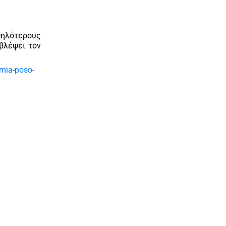
ψηλότερους
βλέψει τον
omia-poso-