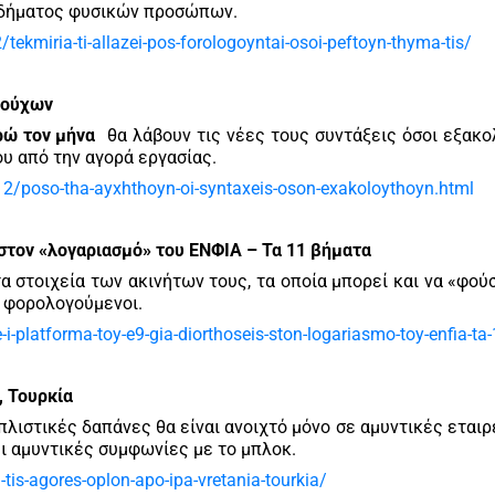
οδήματος φυσικών προσώπων.
kmiria-ti-allazei-pos-forologoyntai-osoi-peftoyn-thyma-tis/
ιούχων
ρώ τον μήνα
θα λάβουν τις νέες τους συντάξεις όσοι εξακ
υ από την αγορά εργασίας.
2/poso-tha-ayxhthoyn-oi-syntaxeis-oson-exakoloythoyn.html
 στον «λογαριασμό» του ΕΝΦΙΑ – Τα 11 βήματα
α στοιχεία των ακινήτων τους, τα οποία μπορεί και να «φο
ι φορολογούμενοι.
i-platforma-toy-e9-gia-diorthoseis-ston-logariasmo-toy-enfia-ta
, Τουρκία
πλιστικές δαπάνες θα είναι ανοιχτό μόνο σε αμυντικές εταιρ
ι αμυντικές συμφωνίες με το μπλοκ.
is-agores-oplon-apo-ipa-vretania-tourkia/