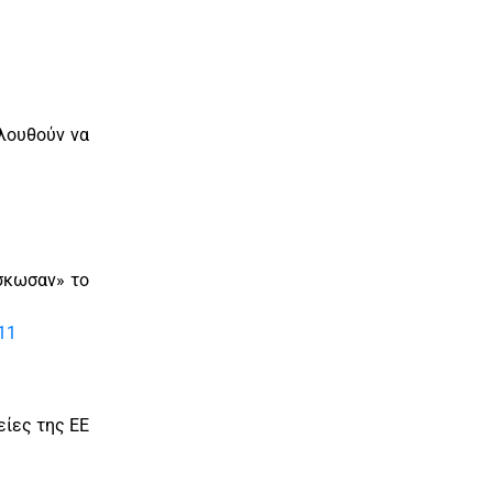
ολουθούν να
ύσκωσαν» το
-11
είες της ΕΕ