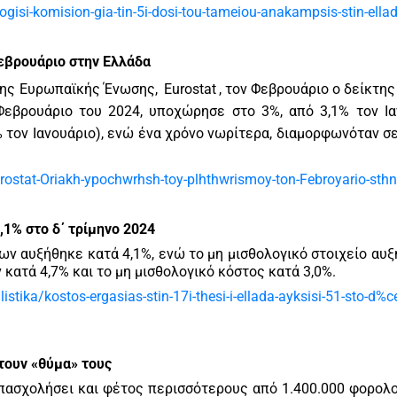
gisi-komision-gia-tin-5i-dosi-tou-tameiou-anakampsis-stin-ella
εβρουάριο στην Ελλάδα
 της Ευρωπαϊκής Ένωσης,
Eurostat
, τον Φεβρουάριο ο δείκτη
Φεβρουάριο του 2024, υποχώρησε στο 3%, από 3,1% τον Ια
 τον Ιανουάριο), ενώ ένα χρόνο νωρίτερα, διαμορφωνόταν σε
ostat-Oriakh-ypochwrhsh-toy-plhthwrismoy-ton-Febroyario-sthn
,1% στο δ΄ τρίμηνο 2024
ων αυξήθηκε κατά 4,1%, ενώ το μη μισθολογικό στοιχείο αυ
ν κατά 4,7% και το μη μισθολογικό κόστος κατά 3,0%.
stika/kostos-ergasias-stin-17i-thesi-i-ellada-ayksisi-51-sto-d%
τουν «θύμα» τους
πασχολήσει και φέτος περισσότερους από 1.400.000 φορολ