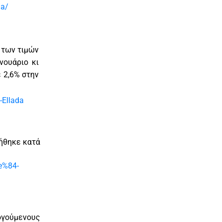
da/
ς των τιμών
νουάριο κι
 2,6% στην
-Ellada
ξήθηκε κατά
ce%84-
ογούμενους