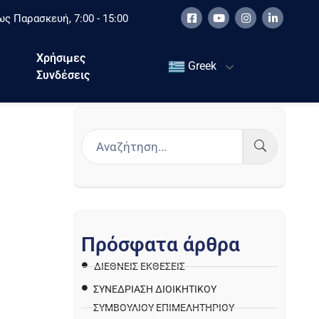
ς Παρασκευή, 7:00 - 15:00
Χρήσιμες
Greek
Συνδέσεις
Π
ρ
ό
σ
φ
α
τ
α
ά
ρ
θ
ρ
α
ΔΙΕΘΝΕΙΣ ΕΚΘΕΣΕΙΣ
ΣΥΝΕΔΡΙΑΣΗ ΔΙΟΙΚΗΤΙΚΟΥ
ΣΥΜΒΟΥΛΙΟΥ ΕΠΙΜΕΛΗΤΗΡΙΟΥ