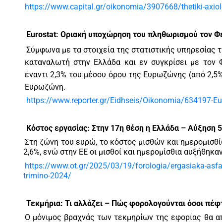
https://www.capital.gr/oikonomia/3907668/thetiki-axiolo
Eurostat: Οριακή υποχώρηση του πληθωρισμού τον Φ
Σύμφωνα με τα στοιχεία της στατιστικής υπηρεσίας
καταναλωτή στην Ελλάδα και εν συγκρίσει με τον 
έναντι 2,3% του μέσου όρου της Ευρωζώνης (από 2,5%
Ευρωζώνη.
https://www.reporter.gr/Eidhseis/Oikonomia/634197-Eur
Κόστος εργασίας: Στην 17η θέση η Ελλάδα – Αύξηση 5
Στη ζώνη του ευρώ, το κόστος μισθών και ημερομισθί
2,6%, ενώ στην ΕΕ οι μισθοί και ημερομίσθια αυξήθηκα
https://www.ot.gr/2025/03/19/forologia/ergasiaka-asfali
trimino-2024/
Τεκμήρια: Τι αλλάζει – Πώς φορολογούνται όσοι πέφ
Ο μόνιμος βραχνάς των τεκμηρίων της εφορίας θα α