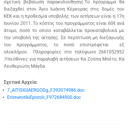
σχετική βεβαίωση παρακολούθησης.Το πρόγραμμα θα
διεξαχθεί στον Άγιο Ιωάννη Κέρκυρας στις δομές του
ΚΕΚ και η προθεσμία υποβολής των αιτήσεων είναι η 17η
Ιουνίου 2011. Το κόστος του προγράμματος είναι 60€ ανά
άτομο, ποσό το οποίο καταβάλλεται προκαταβολικά με
την υποβολή της αίτησης. Σε περίπτωση μη διεξαγωγής
του προγράμματος, το ποσό επιστρέφεται εξ
ολοκλήρου. Πληροφορίες στο τηλέφωνο 2661052952
,Υπεύθυνες για παραλαβή αιτήσεων Κα Ζούπα Μπέτυ, Κα
Λευθεριώτη Μάγδα
Σχετικά Αρχεία:
7_AITISIGIAERGODg_F393074986.doc
EnimerotikiEpistoli_F972684900.doc