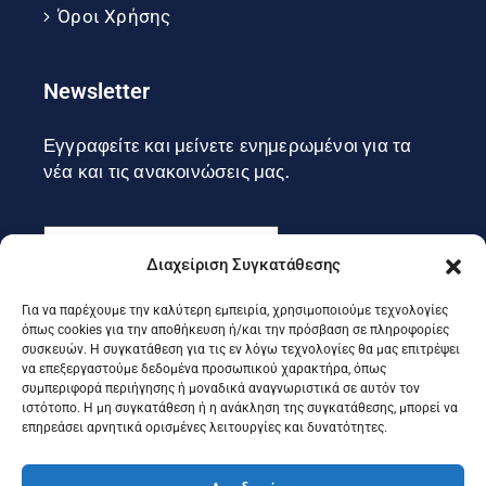
Όροι Χρήσης
Newsletter
Εγγραφείτε και μείνετε ενημερωμένοι για τα
νέα και τις ανακοινώσεις μας.
Διαχείριση Συγκατάθεσης
Για να παρέχουμε την καλύτερη εμπειρία, χρησιμοποιούμε τεχνολογίες
Εγγραφή
όπως cookies για την αποθήκευση ή/και την πρόσβαση σε πληροφορίες
συσκευών. Η συγκατάθεση για τις εν λόγω τεχνολογίες θα μας επιτρέψει
να επεξεργαστούμε δεδομένα προσωπικού χαρακτήρα, όπως
συμπεριφορά περιήγησης ή μοναδικά αναγνωριστικά σε αυτόν τον
Ακολουθήστε μας στα social
ιστότοπο. Η μη συγκατάθεση ή η ανάκληση της συγκατάθεσης, μπορεί να
επηρεάσει αρνητικά ορισμένες λειτουργίες και δυνατότητες.