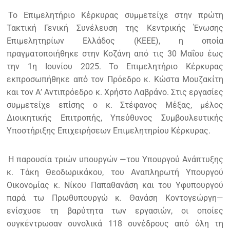
Το Επιμελητήριο Κέρκυρας συμμετείχε στην πρώτη
Τακτική Γενική Συνέλευση της Κεντρικής Ένωσης
Επιμελητηρίων Ελλάδος (ΚΕΕΕ), η οποία
πραγματοποιήθηκε στην Κοζάνη από τις 30 Μαΐου έως
την 1η Ιουνίου 2025. Το Επιμελητήριο Κέρκυρας
εκπροσωπήθηκε από τον Πρόεδρο κ. Κώστα Μουζακίτη
και τον Α’ Αντιπρόεδρο κ. Χρήστο Λαβράνο. Στις εργασίες
συμμετείχε επίσης ο κ. Στέφανος Μέξας, μέλος
Διοικητικής Επιτροπής, Υπεύθυνος Συμβουλευτικής
Υποστήριξης Επιχειρήσεων Επιμελητηρίου Κέρκυρας.
Η παρουσία τριών υπουργών —του Υπουργού Ανάπτυξης
κ. Τάκη Θεοδωρικάκου, του Αναπληρωτή Υπουργού
Οικονομίας κ. Νίκου Παπαθανάση και του Υφυπουργού
παρά τω Πρωθυπουργώ κ. Θανάση Κοντογεώργη—
ενίσχυσε τη βαρύτητα των εργασιών, οι οποίες
συγκέντρωσαν συνολικά 118 συνέδρους από όλη τη