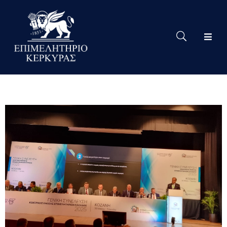
Το
Eπιμελητήριο
Δράσεις
Επιμελητηρίου
Νέα
Υπηρεσίες
Ειδική
Πληροφόρηση
Χρήσιμες
Συνδέσεις