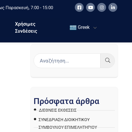
ς Παρασκευή, 7:00 - 15:00
Χρήσιμες
Greek
Συνδέσεις
Π
ρ
ό
σ
φ
α
τ
α
ά
ρ
θ
ρ
α
ΔΙΕΘΝΕΙΣ ΕΚΘΕΣΕΙΣ
ΣΥΝΕΔΡΙΑΣΗ ΔΙΟΙΚΗΤΙΚΟΥ
ΣΥΜΒΟΥΛΙΟΥ ΕΠΙΜΕΛΗΤΗΡΙΟΥ