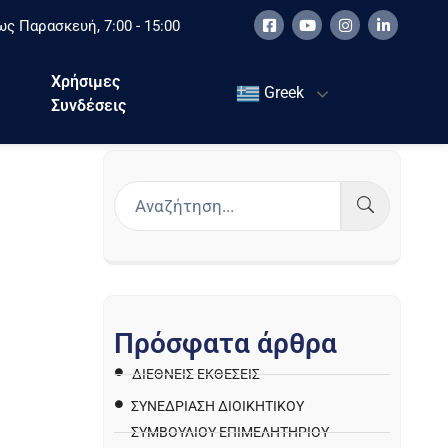
ς Παρασκευή, 7:00 - 15:00
Χρήσιμες
Greek
Συνδέσεις
Π
ρ
ό
σ
φ
α
τ
α
ά
ρ
θ
ρ
α
ΔΙΕΘΝΕΙΣ ΕΚΘΕΣΕΙΣ
ΣΥΝΕΔΡΙΑΣΗ ΔΙΟΙΚΗΤΙΚΟΥ
ΣΥΜΒΟΥΛΙΟΥ ΕΠΙΜΕΛΗΤΗΡΙΟΥ