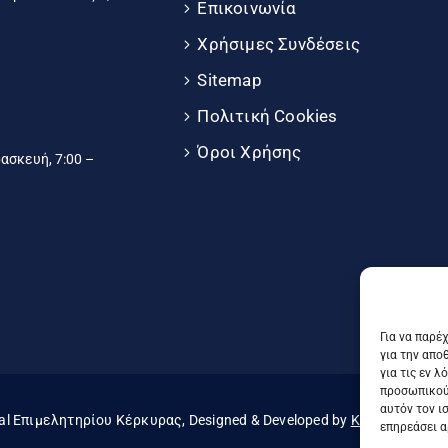
Επικοινωνία
Χρήσιμες Συνδέσεις
Sitemap
Πολιτική Cookies
Όροι Χρήσης
σκευή, 7:00 –
Για να παρέ
για την απο
για τις εν 
προσωπικού
αυτόν τον ι
al Επιμελητηρίου Κέρκυρας, Designed & Developed by
Knowledge A.E
επηρεάσει α