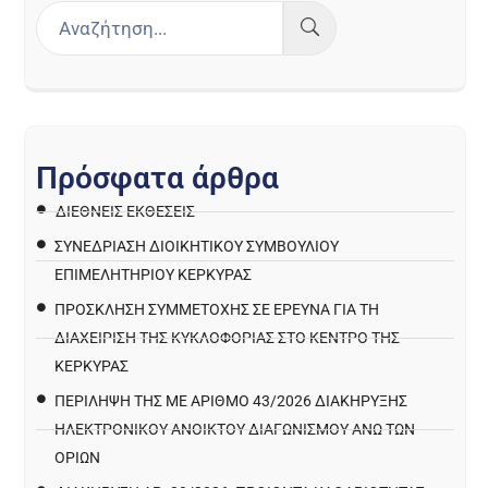
Π
ρ
ό
σ
φ
α
τ
α
ά
ρ
θ
ρ
α
ΔΙΕΘΝΕΙΣ ΕΚΘΕΣΕΙΣ
ΣΥΝΕΔΡΙΑΣΗ ΔΙΟΙΚΗΤΙΚΟΥ ΣΥΜΒΟΥΛΙΟΥ
ΕΠΙΜΕΛΗΤΗΡΙΟΥ ΚΕΡΚΥΡΑΣ
ΠΡΌΣΚΛΗΣΗ ΣΥΜΜΕΤΟΧΉΣ ΣΕ ΈΡΕΥΝΑ ΓΙΑ ΤΗ
ΔΙΑΧΕΊΡΙΣΗ ΤΗΣ ΚΥΚΛΟΦΟΡΊΑΣ ΣΤΟ ΚΈΝΤΡΟ ΤΗΣ
ΚΈΡΚΥΡΑΣ
ΠΕΡΙΛΗΨΗ ΤΗΣ ΜΕ ΑΡΙΘΜΟ 43/2026 ΔΙΑΚΗΡΥΞΗΣ
ΗΛΕΚΤΡΟΝΙΚΟΥ ΑΝΟΙΚΤΟΥ ΔΙΑΓΩΝΙΣΜΟΥ ΑΝΩ ΤΩΝ
ΟΡΙΩΝ