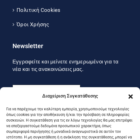
Πολιτική Cookies
Όροι Χρήσης
Newsletter
Εγγραφείτε και μείνετε ενημερωμένοι για τα
νέα και τις ανακοινώσεις μας.
Διαχείριση Συγκατάθεσης
Για να παρέχουμε την καλύτερη εμπειρία, χρησιμοποιούμε τεχνολογίες
Εγγραφή
όπως cookies για την αποθήκευση ή/και την πρόσβαση σε πληροφορίες
συσκευών. Η συγκατάθεση για τις εν λόγω τεχνολογίες θα μας επιτρέψει
να επεξεργαστούμε δεδομένα προσωπικού χαρακτήρα, όπως
συμπεριφορά περιήγησης ή μοναδικά αναγνωριστικά σε αυτόν τον
Ακολουθήστε μας στα social
ιστότοπο. Η μη συγκατάθεση ή η ανάκληση της συγκατάθεσης, μπορεί να