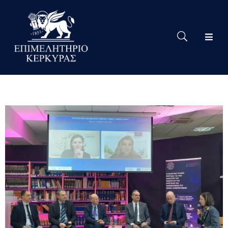
Το
Eπιμελητήριο
Δράσεις
Επιμελητηρίου
Νέα
Υπηρεσίες
Ειδική
Πληροφόρηση
Χρήσιμες
Συνδέσεις