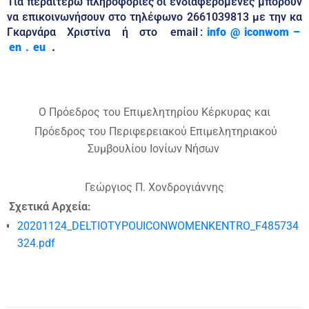
Για περαιτέρω πληροφορίες οι ενδιαφερόμενες μπορούν
να επικοινωνήσουν στο τηλέφωνο 2661039813 με την κα
Γκαρνάρα Χριστίνα ή στο
email
:
info
@
iconwom
–
en
.
eu
.
Ο Πρόεδρος του Επιμελητηρίου Κέρκυρας και
Πρόεδρος του Περιφερειακού Επιμελητηριακού
Συμβουλίου Ιονίων Νήσων
Γεώργιος Π. Χονδρογιάννης
Σχετικά Αρχεία:
20201124_DELTIOTYPOUICONWOMENKENTRO_F485734
324.pdf