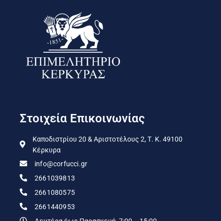
Στοιχεία Επικοινωνίας
Καποδιστρίου 20 & Αριστοτέλους 2, Τ. Κ. 49100
Κέρκυρα
info@corfucci.gr
2661039813
2661080575
2661440953
Δευτέρα έως Παρασκευή, 7:00 – 15:00