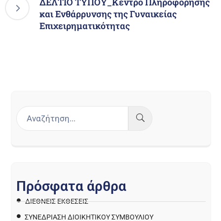
ΔΕΛΤΙΟ ΤΥΠΟΥ_Κέντρο Πληροφόρησης
και Ενθάρρυνσης της Γυναικείας
Επιχειρηματικότητας
Π
ρ
ό
σ
φ
α
τ
α
ά
ρ
θ
ρ
α
ΔΙΕΘΝΕΙΣ ΕΚΘΕΣΕΙΣ
ΣΥΝΕΔΡΙΑΣΗ ΔΙΟΙΚΗΤΙΚΟΥ ΣΥΜΒΟΥΛΙΟΥ