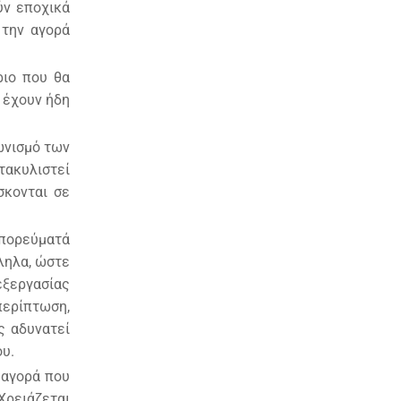
ύν εποχικά
 την αγορά
ριο που θα
 έχουν ήδη
ωνισμό των
τακυλιστεί
σκονται σε
μπορεύματά
ληλα, ώστε
εξεργασίας
περίπτωση,
ς αδυνατεί
ου.
 αγορά που
Χρειάζεται