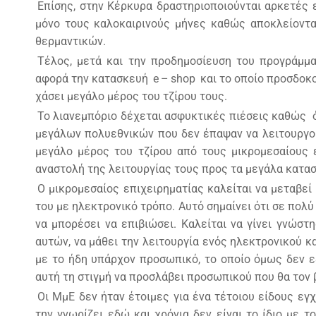
Επίσης, στην Κέρκυρα δραστηριοποιούνται αρκετές 
μόνο τους καλοκαιρινούς μήνες καθώς αποκλείοντα
θερμαντικών.
Τέλος, μετά και την προδημοσίευση του προγράμ
αφορά την κατασκευή
e
–
shop
και το οποίο προσδοκο
χάσει μεγάλο μέρος του τζίρου τους.
Το λιανεμπόριο δέχεται ασφυκτικές πιέσεις καθώς ό
μεγάλων πολυεθνικών που δεν έπαψαν να λειτουργού
μεγάλο μέρος του τζίρου από τους μικρομεσαίους ε
αναστολή της λειτουργίας τους προς τα μεγάλα κατα
Ο μικρομεσαίος επιχειρηματίας καλείται να μεταβε
του με ηλεκτρονικό τρόπο. Αυτό σημαίνει ότι σε πολ
να μπορέσει να επιβιώσει. Καλείται να γίνει γνώσ
αυτών, να μάθει την λειτουργία ενός ηλεκτρονικού κ
με το ήδη υπάρχον προσωπικό, το οποίο όμως δεν εξ
αυτή τη στιγμή να προσλάβει προσωπικού που θα τον 
Οι ΜμΕ δεν ήταν έτοιμες για ένα τέτοιου είδους εγ
την γνωρίζει εδώ και χρόνια δεν είναι το ίδιο με 