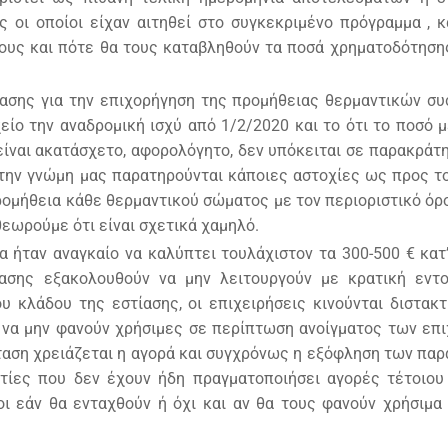
ες οι οποίοι είχαν αιτηθεί στο συγκεκριμένο πρόγραμμα ,
 τους και πότε θα τους καταβληθούν τα ποσά χρηματοδότησης
ίασης για την επιχορήγηση της προμήθειας θερμαντικών σ
είο την αναδρομική ισχύ από 1/2/2020 και το ότι το ποσό μ
είναι ακατάσχετο, αφορολόγητο, δεν υπόκειται σε παρακράτη
 την γνώμη μας παρατηρούνται κάποιες αστοχίες ως προς τ
προμήθεια κάθε θερμαντικού σώματος με τον περιοριστικό όρ
θεωρούμε ότι είναι σχετικά χαμηλό.
 ήταν αναγκαίο να καλύπτει τουλάχιστον τα 300-500 € κατ’
τίασης εξακολουθούν να μην λειτουργούν με κρατική εντ
υ κλάδου της εστίασης, οι επιχειρήσεις κινούνται διστακτ
ί να μην φανούν χρήσιμες σε περίπτωση ανοίγματος των επ
όταση χρειάζεται η αγορά και συγχρόνως η εξόφληση των παρ
τίες που δεν έχουν ήδη πραγματοποιήσει αγορές τέτοιου
οι εάν θα ενταχθούν ή όχι και αν θα τους φανούν χρήσιμα