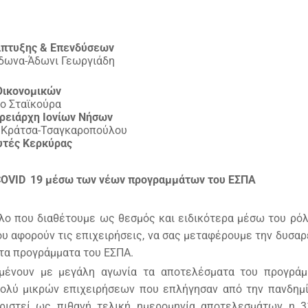
άπτυξης & Επενδύσεων
ίδωνα-Άδωνι Γεωργιάδη
Οικονομικών
αϊκούρα
ρειάρχη Ιονίων Νήσων
 Κράτσα-Τσαγκαροπούλου
υτές Κερκύρας
COVID
19 μέσω των νέων προγραμμάτων του ΕΣΠΑ
λο που διαθέτουμε ως θεσμός και ειδικότερα μέσω του ρό
ου αφορούν τις επιχειρήσεις, να σας μεταφέρουμε την δυσαρ
τα προγράμματα του ΕΣΠΑ.
ναμένουν με μεγάλη αγωνία τα αποτελέσματα του προγρά
ολύ μικρών επιχειρήσεων που επλήγησαν από την πανδημί
οριστεί ως πιθανή τελική ημερομηνία αποτελεσμάτων η 3