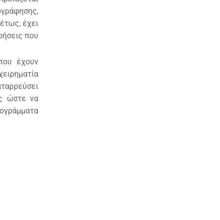
ογράφησης,
έτως, έχει
ιρήσεις που
που έχουν
χειρηματία
αταρρεύσει
ως ώστε να
ρογράμματα