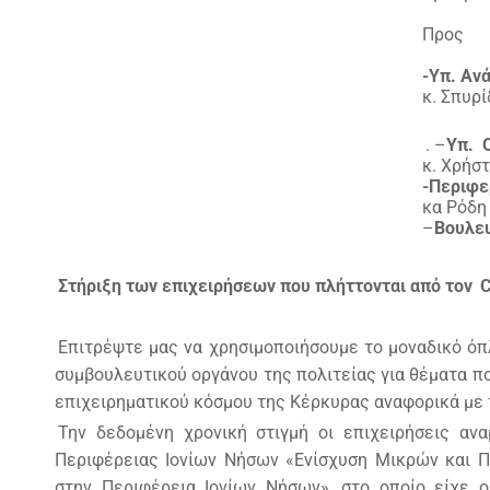
Προς
-Υπ. Αν
κ. Σπυρ
. –
Υπ. 
κ. Χρήστο Στ
-Περιφε
κα Ρόδη
–
Βουλε
Στήριξη των επιχειρήσεων που πλήττονται από τον
Επιτρέψτε μας να χρησιμοποιήσουμε το μοναδικό όπ
συμβουλευτικού οργάνου της πολιτείας για θέματα π
επιχειρηματικού κόσμου της Κέρκυρας αναφορικά με 
Την δεδομένη χρονική στιγμή οι επιχειρήσεις α
Περιφέρειας Ιονίων Νήσων «Ενίσχυση Μικρών και Π
στην Περιφέρεια Ιονίων Νήσων», στο οποίο είχε 