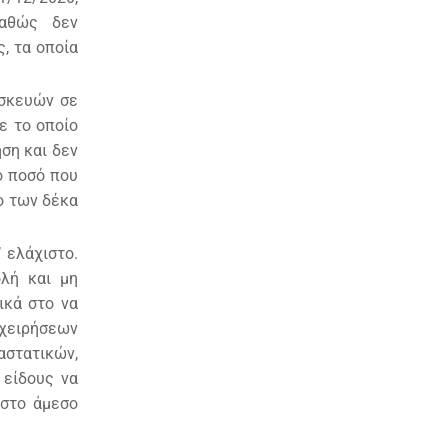
 καθώς δεν
, τα οποία
υσκευών σε
ε το οποίο
ση και δεν
ο ποσό που
ο των δέκα
 ελάχιστο.
ολή και μη
ικά στο να
ιχειρήσεων
αστατικών,
 είδους να
 στο άμεσο