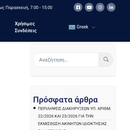
ς Παρασκευή, 7:00 - 15:00
Χρήσιμες
Greek
Συνδέσεις
Π
ρ
ό
σ
φ
α
τ
α
ά
ρ
θ
ρ
α
ΠΕΡΙΛΉΨΕΙΣ ΔΙΑΚΗΡΎΞΕΩΝ ΥΠ. ΑΡΙΘΜ.
22/2026 ΚΑΙ 23/2026 ΓΙΑ ΤΗΝ
ΕΚΜΊΣΘΩΣΗ ΑΚΙΝΉΤΩΝ ΙΔΙΟΚΤΗΣΊΑΣ