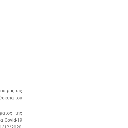
λου μας ως
έσκεια του
μματος της
α Covid-19
1/12/2020,