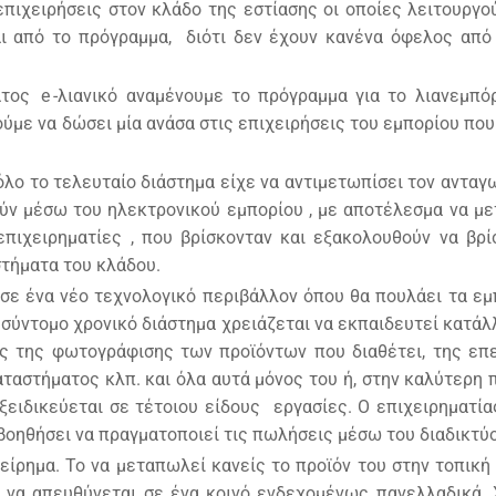
επιχειρήσεις στον κλάδο της εστίασης οι οποίες λειτουργο
ι από το πρόγραμμα, διότι δεν έχουν κανένα όφελος από
ματος
e
-λιανικό αναμένουμε το πρόγραμμα για το λιανεμπό
ύμε να δώσει μία ανάσα στις επιχειρήσεις του εμπορίου που
λο το τελευταίο διάστημα είχε να αντιμετωπίσει τον ανταγ
ν μέσω του ηλεκτρονικού εμπορίου , με αποτέλεσμα να με
πιχειρηματίες , που βρίσκονταν και εξακολουθούν να βρί
στήματα του κλάδου.
ί σε ένα νέο τεχνολογικό περιβάλλον όπου θα πουλάει τα ε
ύ σύντομο χρονικό διάστημα χρειάζεται να εκπαιδευτεί κατάλ
της της φωτογράφισης των προϊόντων που διαθέτει, της επ
αταστήματος κλπ. και όλα αυτά μόνος του ή, στην καλύτερη 
ειδικεύεται σε τέτοιου είδους εργασίες. Ο επιχειρηματία
βοηθήσει να πραγματοποιεί τις πωλήσεις μέσω του διαδικτύ
χείρημα. Το να μεταπωλεί κανείς το προϊόν του στην τοπική
το να απευθύνεται σε ένα κοινό ενδεχομένως πανελλαδικά. 