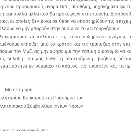
η νέου προσωπικού, αγορά Η/Υ , αποθήκη, μηχανήματα φωτ
η και πολλά άλλα που θα προκύψουν στην πορεία. Επιπροσθ
ες, οι οποίες δεν είναι σε θέση να υποστηρίξουν τις επιχε
έλεσμα να μην μπορούν στην ουσία να το λειτουργήσουν.
λιανεμπόριο να καλύπτει τις τόσο αυξημένες ανάγκες 
μένουμε στήριξη από το κράτος και τις τράπεζες στον επι
ήσουμε τον ΜμΕ, ας μην αφήσουμε την τοπική οικονομία να κ
ητο, δηλαδή να μας δοθεί η απαιτούμενη βοήθεια, ούτ
γματικότητα με σύμμαχο το κράτος, τις τράπεζες και τα π
Με εκτίμηση
ελητηρίου Κέρκυρας και Πρόεδρος του
ελητηριακού Συμβουλίου Ιονίων Νήσων
γιος Π. Χονδρογιάννης