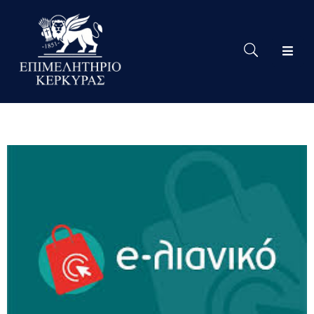
Το
Eπιμελητήριο
Δράσεις
Επιμελητηρίου
Νέα
Υπηρεσίες
Ειδική
Πληροφόρηση
Χρήσιμες
Συνδέσεις