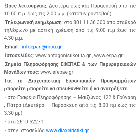
Ώρες λειτουργίας
: Δευτέρα έως και Παρασκευή από τις
10.00 π.μ. έως τις 2.00 μ.μ. (κατόπιν ραντεβού)
Τηλεφωνική ενημέρωση
: στο 801 11 36 300 από σταθερό
τηλέφωνο με αστική χρέωση από τις 9.00 π.μ έως τις
4.30 μ.μ.
Εmail
:
infoepan@mou.gr
Ιστοσελίδες
: www.antagonistikotita.gr , www.espa.gr
Σημεία Πληροφόρησης ΕΦΕΠΑΕ & των Περιφερειακών
Μονάδων τους
: www.efepae.gr
Για τη Διαχειριστική Ευρωπαϊκών Προγραμμάτων
μπορείτε μπορείτε να απευθυνθείτε ή να ανατρέξετε
· στο Γραφείο Πληροφόρησης – Μαιζώνος 122 & Γούναρη
, Πάτρα (Δευτέρα – Παρασκευή από τις 8.00 πµ έως τις
3.30 µµ)
· στο 2610 622711
· στην ιστοσελίδα
www.diaxeiristiki.gr