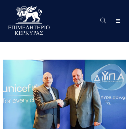
Το
Eπιμελητήριο
Δράσεις
Επιμελητηρίου
Νέα
Υπηρεσίες
Ειδική
Πληροφόρηση
Χρήσιμες
Συνδέσεις