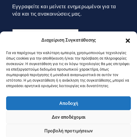
Εγγραφείτε και μείνετε ενημερωμένοι για τα
νέα και τις ανακοινώσεις μας.
Διαχείριση Συγκατάθεσης
Για να παρέχουμε την καλύτερη εμπειρία, χρησιμοποιούμε τεχνολογίες
Εγγραφή
όπως cookies για την αποθήκευση ή/και την πρόσβαση σε πληροφορίες
συσκευών. Η συγκατάθεση για τις εν λόγω τεχνολογίες θα μας επιτρέψει
να επεξεργαστούμε δεδομένα προσωπικού χαρακτήρα, όπως
συμπεριφορά περιήγησης ή μοναδικά αναγνωριστικά σε αυτόν τον
Ακολουθήστε μας στα social
ιστότοπο. Η μη συγκατάθεση ή η ανάκληση της συγκατάθεσης, μπορεί να
επηρεάσει αρνητικά ορισμένες λειτουργίες και δυνατότητες.
Αποδοχή
Δεν αποδέχομαι
Προβολή προτιμήσεων
©2025 Portal Επιμελητηρίου Κέρκυρας, Designed & Developed