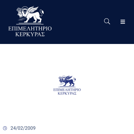
Το
Eπιμελητήριο
Δράσεις
Επιμελητηρίου
Νέα
Υπηρεσίες
Ειδική
Πληροφόρηση
Χρήσιμες
Συνδέσεις
24/02/2009