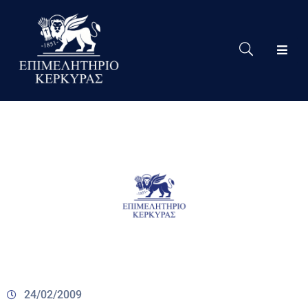
Το
Eπιμελητήριο
Δράσεις
Επιμελητηρίου
Νέα
Υπηρεσίες
Ειδική
Πληροφόρηση
Χρήσιμες
Συνδέσεις
24/02/2009