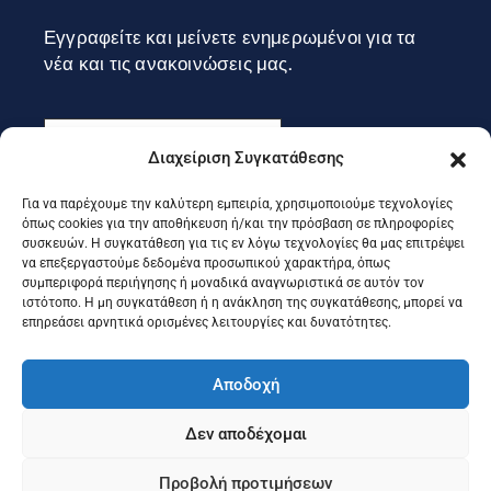
Εγγραφείτε και μείνετε ενημερωμένοι για τα
νέα και τις ανακοινώσεις μας.
Διαχείριση Συγκατάθεσης
Για να παρέχουμε την καλύτερη εμπειρία, χρησιμοποιούμε τεχνολογίες
Εγγραφή
όπως cookies για την αποθήκευση ή/και την πρόσβαση σε πληροφορίες
συσκευών. Η συγκατάθεση για τις εν λόγω τεχνολογίες θα μας επιτρέψει
να επεξεργαστούμε δεδομένα προσωπικού χαρακτήρα, όπως
συμπεριφορά περιήγησης ή μοναδικά αναγνωριστικά σε αυτόν τον
Ακολουθήστε μας στα social
ιστότοπο. Η μη συγκατάθεση ή η ανάκληση της συγκατάθεσης, μπορεί να
επηρεάσει αρνητικά ορισμένες λειτουργίες και δυνατότητες.
Αποδοχή
Δεν αποδέχομαι
Προβολή προτιμήσεων