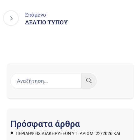
Επόμενο
ΔΕΛΤΙΟ ΤΥΠΟΥ
Π
ρ
ό
σ
φ
α
τ
α
ά
ρ
θ
ρ
α
ΠΕΡΙΛΉΨΕΙΣ ΔΙΑΚΗΡΎΞΕΩΝ ΥΠ. ΑΡΙΘΜ. 22/2026 ΚΑΙ