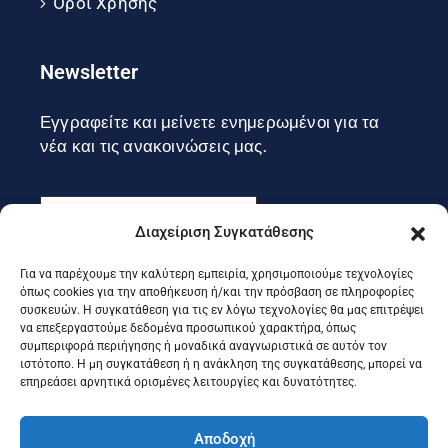
Όροι Χρήσης
Newsletter
Εγγραφείτε και μείνετε ενημερωμένοι για τα
νέα και τις ανακοινώσεις μας.
Διαχείριση Συγκατάθεσης
Για να παρέχουμε την καλύτερη εμπειρία, χρησιμοποιούμε τεχνολογίες
Εγγραφή
όπως cookies για την αποθήκευση ή/και την πρόσβαση σε πληροφορίες
συσκευών. Η συγκατάθεση για τις εν λόγω τεχνολογίες θα μας επιτρέψει
να επεξεργαστούμε δεδομένα προσωπικού χαρακτήρα, όπως
συμπεριφορά περιήγησης ή μοναδικά αναγνωριστικά σε αυτόν τον
Ακολουθήστε μας στα social
ιστότοπο. Η μη συγκατάθεση ή η ανάκληση της συγκατάθεσης, μπορεί να
επηρεάσει αρνητικά ορισμένες λειτουργίες και δυνατότητες.
Αποδοχή