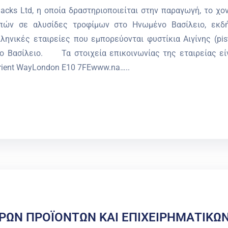
acks Ltd, η οποία δραστηριοποιείται στην παραγωγή, το χο
ρπών σε αλυσίδες τροφίμων στο Ηνωμένο Βασίλειο, εκδ
ηνικές εταιρείες που εμπορεύονται φυστίκια Αιγίνης (pis
νο Βασίλειο. Τα στοιχεία επικοινωνίας της εταιρείας εί
rient WayLondon E10 7FEwww.na…..
ΡΩΝ ΠΡΟΪΟΝΤΩΝ ΚΑΙ ΕΠΙΧΕΙΡΗΜΑΤΙΚΩ