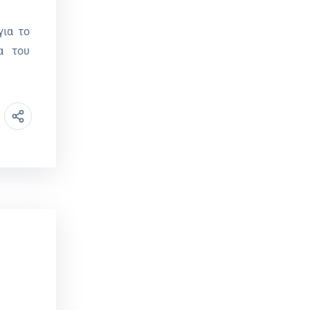
για το
α του