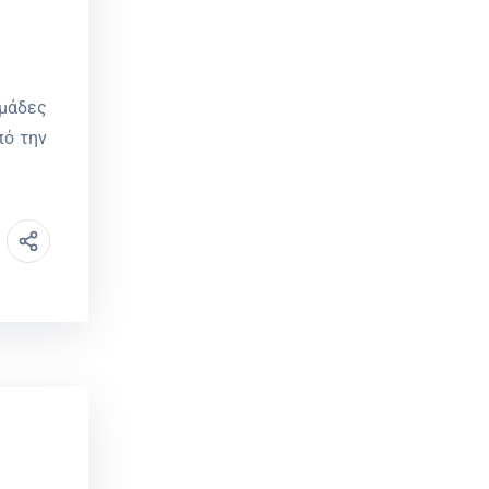
ομάδες
πό την