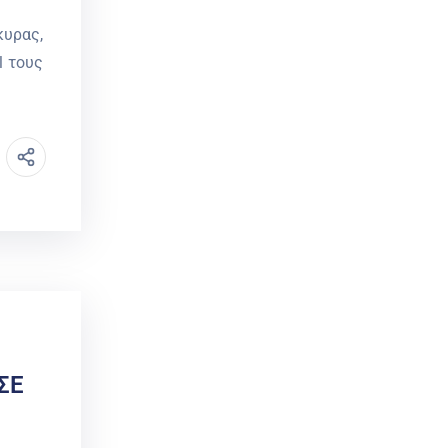
κυρας,
l τους
ΣΕ