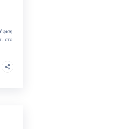
ψήφιση
τι στο