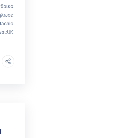
νδρικό
ήλωσε
tachio
ναι:UK
Ν