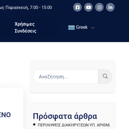
ς Παρασκευή, 7:00 - 15:00
Χρήσιμες
Greek
Συνδέσεις
ΕΝΟ
Π
ρ
ό
σ
φ
α
τ
α
ά
ρ
θ
ρ
α
ΠΕΡΙΛΉΨΕΙΣ ΔΙΑΚΗΡΎΞΕΩΝ ΥΠ. ΑΡΙΘΜ.