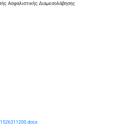
οπής Ασφαλιστικής Διαμεσολάβησης
_F1526311200.docx