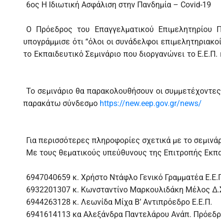
6ος Η Ιδιωτική Ασφάλιση στην Πανδημία – Covid-19
Ο Πρόεδρος του Επαγγελματικού Επιμελητηρίου Π
υπογράμμισε ότι “όλοι οι συνάδελφοι επιμελητηριακ
το Εκπαιδευτικό Σεμινάριο που διοργανώνει το Ε.Ε.Π
Το σεμινάριο θα παρακολουθήσουν οι συμμετέχοντες 
παρακάτω σύνδεσμο
https://new.eep.gov.gr/news/
Για περισσότερες πληροφορίες σχετικά με το σεμινά
Με τους θεματικούς υπεύθυνους της Επιτροπής Εκπ
6947040659 κ. Χρήστο Ντάφλο Γενικό Γραμματέα Ε.Ε.
6932201307 κ. Κωνσταντίνο Μαρκουλιδάκη Μέλος Δ.Σ.
6944263128 κ. Λεωνίδα Μίχα Β’ Αντιπρόεδρο Ε.Ε.Π.
6941614113 κα Αλεξάνδρα Παντελάρου Ανάπ. Πρόεδρ