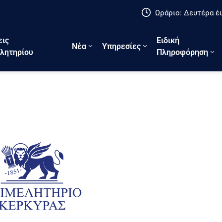
Ωράριο: Δευτέρα έω
εις
Ειδική
Νέα
Υπηρεσίες
λητηρίου
Πληροφόρηση