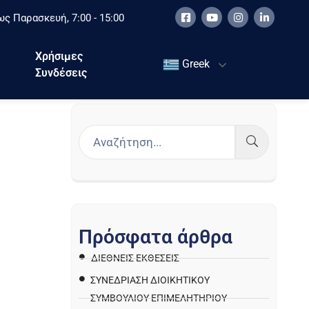
ς Παρασκευή, 7:00 - 15:00
Χρήσιμες
Greek
Συνδέσεις
Π
ρ
ό
σ
φ
α
τ
α
ά
ρ
θ
ρ
α
ΔΙΕΘΝΕΙΣ ΕΚΘΕΣΕΙΣ
ΣΥΝΕΔΡΙΑΣΗ ΔΙΟΙΚΗΤΙΚΟΥ
ΣΥΜΒΟΥΛΙΟΥ ΕΠΙΜΕΛΗΤΗΡΙΟΥ