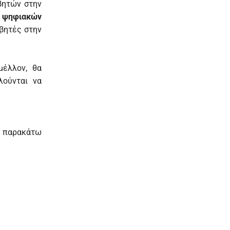
βητών στην
η ψηφιακών
βητές στην
μέλλον, θα
ούνται να
ς παρακάτω