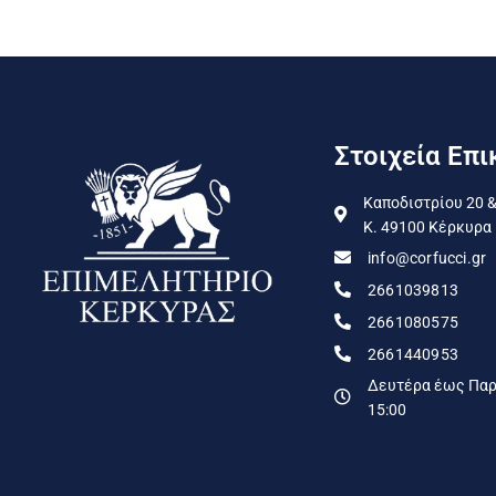
Στοιχεία Επι
Καποδιστρίου 20 &
Κ. 49100 Κέρκυρα
info@corfucci.gr
2661039813
2661080575
2661440953
Δευτέρα έως Παρα
15:00