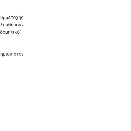
συμμετοχής
κολουθήσουν
οδομητικό”.
τηρίου στον