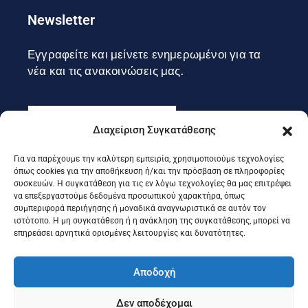
Newsletter
Εγγραφείτε και μείνετε ενημερωμένοι για τα
νέα και τις ανακοινώσεις μας.
Διαχείριση Συγκατάθεσης
Για να παρέχουμε την καλύτερη εμπειρία, χρησιμοποιούμε τεχνολογίες
Εγγραφή
όπως cookies για την αποθήκευση ή/και την πρόσβαση σε πληροφορίες
συσκευών. Η συγκατάθεση για τις εν λόγω τεχνολογίες θα μας επιτρέψει
να επεξεργαστούμε δεδομένα προσωπικού χαρακτήρα, όπως
συμπεριφορά περιήγησης ή μοναδικά αναγνωριστικά σε αυτόν τον
Ακολουθήστε μας στα social
ιστότοπο. Η μη συγκατάθεση ή η ανάκληση της συγκατάθεσης, μπορεί να
επηρεάσει αρνητικά ορισμένες λειτουργίες και δυνατότητες.
Αποδοχή
Δεν αποδέχομαι