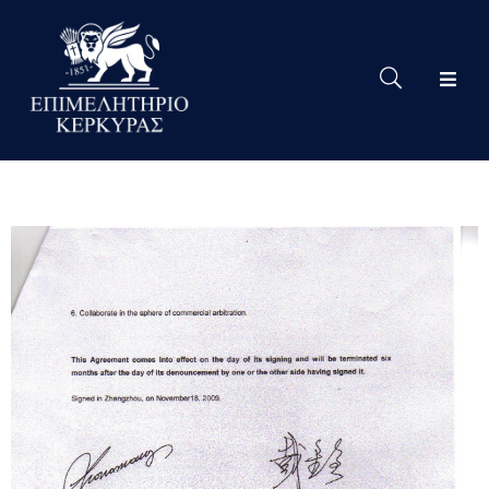
Το
Eπιμελητήριο
Δράσεις
Επιμελητηρίου
Νέα
Υπηρεσίες
Ειδική
Πληροφόρηση
Χρήσιμες
Συνδέσεις