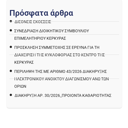
Π
ρ
ό
σ
φ
α
τ
α
ά
ρ
θ
ρ
α
ΔΙΕΘΝΕΙΣ ΕΚΘΕΣΕΙΣ
ΣΥΝΕΔΡΙΑΣΗ ΔΙΟΙΚΗΤΙΚΟΥ ΣΥΜΒΟΥΛΙΟΥ
ΕΠΙΜΕΛΗΤΗΡΙΟΥ ΚΕΡΚΥΡΑΣ
ΠΡΌΣΚΛΗΣΗ ΣΥΜΜΕΤΟΧΉΣ ΣΕ ΈΡΕΥΝΑ ΓΙΑ ΤΗ
ΔΙΑΧΕΊΡΙΣΗ ΤΗΣ ΚΥΚΛΟΦΟΡΊΑΣ ΣΤΟ ΚΈΝΤΡΟ ΤΗΣ
ΚΈΡΚΥΡΑΣ
ΠΕΡΙΛΗΨΗ ΤΗΣ ΜΕ ΑΡΙΘΜΟ 43/2026 ΔΙΑΚΗΡΥΞΗΣ
ΗΛΕΚΤΡΟΝΙΚΟΥ ΑΝΟΙΚΤΟΥ ΔΙΑΓΩΝΙΣΜΟΥ ΑΝΩ ΤΩΝ
ΟΡΙΩΝ
ΔΙΑΚΉΡΥΞΗ ΑΡ. 30/2026_ΠΡΟΙΌΝΤΑ ΚΑΘΑΡΙΌΤΗΤΑΣ