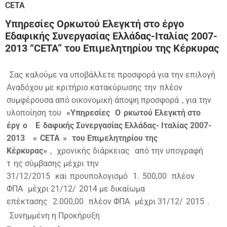
CETA
Υπηρεσίες Ορκωτού Ελεγκτή στο έργο
Εδαφικής Συνεργασίας Ελλάδας-Ιταλίας 2007-
2013 “CETA” του Επιμελητηρίου της Κέρκυρας
Σας καλούμε να υποβάλλετε προσφορά για την επιλογή
Αναδόχου με κριτήριο κατακύρωσης την
πλέον
συμφέρουσα από οικονομική άποψη προσφορά
, για την
υλοποίηση του
«Υπηρεσίες
O
ρκωτού Ελεγκτή στο
έργ
o
E
δαφικής Συνεργασίας Ελλάδας- Ιταλίας 2007-
2013
«
CETA
»
του Επιμελητηρίου της
Κέρκυρας»
,
χρονικής διάρκειας
από την υπογραφή
τ
ης σύμβασης μέχρι την
31/12/2015
και
προυπολογισμό
1.
500,00
πλέον
ΦΠΑ
μέχρι 21/12/
2014 με δικαίωμα
επέκτασης
2.000,00
πλέον ΦΠΑ
μέχρι 31/12/
2015
.
Συνημμένη η Προκήρυξη