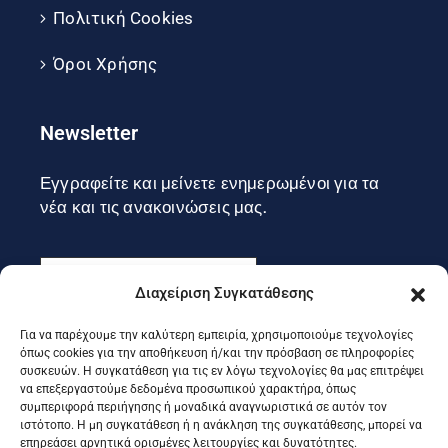
Πολιτική Cookies
Όροι Χρήσης
Newsletter
Εγγραφείτε και μείνετε ενημερωμένοι για τα
νέα και τις ανακοινώσεις μας.
Διαχείριση Συγκατάθεσης
Για να παρέχουμε την καλύτερη εμπειρία, χρησιμοποιούμε τεχνολογίες
Εγγραφή
όπως cookies για την αποθήκευση ή/και την πρόσβαση σε πληροφορίες
συσκευών. Η συγκατάθεση για τις εν λόγω τεχνολογίες θα μας επιτρέψει
να επεξεργαστούμε δεδομένα προσωπικού χαρακτήρα, όπως
συμπεριφορά περιήγησης ή μοναδικά αναγνωριστικά σε αυτόν τον
Ακολουθήστε μας στα social
ιστότοπο. Η μη συγκατάθεση ή η ανάκληση της συγκατάθεσης, μπορεί να
επηρεάσει αρνητικά ορισμένες λειτουργίες και δυνατότητες.