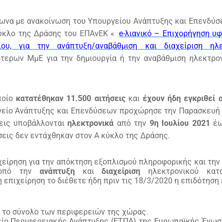
ωνα με ανακοίνωση του Υπουργείου Ανάπτυξης και Επενδύσ
ύκλο της Δράσης του ΕΠΑνΕΚ «
e-λιανικό – Επιχορήγηση υ
υ, για την ανάπτυξη/αναβάθμιση και διαχείριση ηλε
τερων ΜμΕ για την δημιουργία ή την αναβάθμιση ηλεκτρο
ποίο
κατατέθηκαν 11.500 αιτήσεις
και
έχουν ήδη εγκριθεί ο
είο Ανάπτυξης και Επενδύσεων προχώρησε την Παρασκευή
σεις υποβάλλονται
ηλεκτρονικά
από την
9η Ιουλίου 2021
έω
σεις δεν εντάχθηκαν στον Α κύκλο της Δράσης.
χείρηση για την απόκτηση εξοπλισμού πληροφορικής και την
σκοπό την
ανάπτυξη
και
διαχείριση
ηλεκτρονικού κατα
επιχείρηση το διέθετε ήδη πριν τις 18/3/2020 η επιδότηση 
 το σύνολο των περιφερειών της χώρας.
είο Περιφερειακής Ανάπτυξης (ΕΤΠΑ) της Ευρωπαϊκής Ένωσ