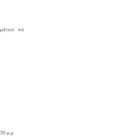
μμάτων κα
30 μ.μ.