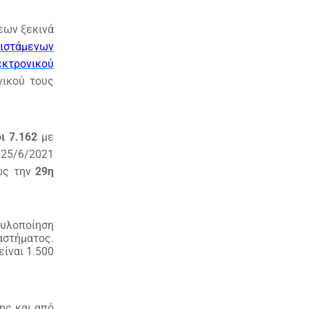
εων ξεκινά
φιστάμενων
κτρονικού
νικού τους
ι 7.162
με
 25/6/2021
ς την
29η
 υλοποίηση
στήματος.
είναι 1.500
ης και από