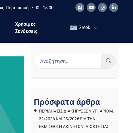
ς Παρασκευή, 7:00 - 15:00
Χρήσιμες
Greek
Συνδέσεις
Π
ρ
ό
σ
φ
α
τ
α
ά
ρ
θ
ρ
α
ΠΕΡΙΛΉΨΕΙΣ ΔΙΑΚΗΡΎΞΕΩΝ ΥΠ. ΑΡΙΘΜ.
22/2026 ΚΑΙ 23/2026 ΓΙΑ ΤΗΝ
ΕΚΜΊΣΘΩΣΗ ΑΚΙΝΉΤΩΝ ΙΔΙΟΚΤΗΣΊΑΣ