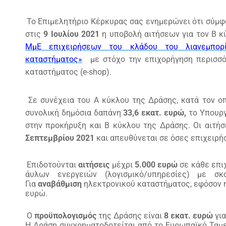
Το Επιμελητήριο Κέρκυρας σας ενημερώνει ότι σύμφ
στις
9 Ιουλίου 2021
η υποβολή αιτήσεων για τον Β κ
ΜμΕ επιχειρήσεων του κλάδου του λιανεμπορίο
καταστήματος»
με στόχο την επιχορήγηση περισσό
καταστήματος (e-shop).
Σε συνέχεια του Α κύκλου της Δράσης, κατά τον ο
συνολική δημόσια δαπάνη
33,6 εκατ. ευρώ,
το Υπουργ
στην προκήρυξη και Β κύκλου της Δράσης. Οι αιτή
Σεπτεμβρίου 2021
και απευθύνεται σε όσες επιχειρή
Επιδοτούνται
αιτήσεις
μέχρι
5.000 ευρώ
σε κάθε επι
άυλων ενεργειών (λογισμικό/υπηρεσίες) με 
Για
αναβάθμιση
ηλεκτρονικού καταστήματος, εφόσον η 
ευρώ.
Ο
προϋπολογισμός
της Δράσης είναι
8 εκατ. ευρώ
για
Η Δράση συγχρηματοδοτείται από το Ευρωπαϊκό Ταμ