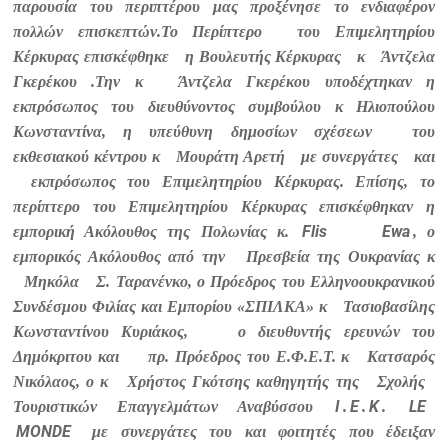
παρουσία του περιπτέρου μας προξένησε το ενδιαφέρον
πολλών επισκεπτών.
Το Περίπτερο
του Επιμελητηρίου
Κέρκυρας επισκέφθηκε
η Βουλευτής Κέρκυρας
κ
Άντζελα
Γκερέκου .Την κ
Άντζελα Γκερέκου υποδέχτηκαν η
εκπρόσωπος του διευθύνοντος συμβούλου κ Ηλιοπούλου
Κωνσταντίνα, η υπεύθυνη δημοσίων σχέσεων
του
εκθεσιακού κέντρου κ
Μουράτη Αρετή
με συνεργάτες
και
εκπρόσωπος του Επιμελητηρίου Κέρκυρας.
Επίσης, το
περίπτερο του Επιμελητηρίου Κέρκυρας επισκέφθηκαν η
Flis
Ewa
εμπορική Ακόλουθος της Πολωνίας κ.
, ο
εμπορικός Ακόλουθος από την
Πρεσβεία της Ουκρανίας κ
Μηκόλα
Σ. Ταρανένκο, ο Πρόεδρος του Ελληνοουκρανικού
Συνδέσμου Φιλίας και Εμπορίου «ΣΠΙΛΚΑ» κ
Τασιοβασίλης
Κωνσταντίνου Κυριάκος,
ο διευθυντής ερευνών του
Δημόκριτου και
πρ. Πρόεδρος του Ε.Φ.Ε.Τ. κ
Κατσαρός
Νικόλαος, ο κ
Χρήστος Γκότσης καθηγητής της
Σχολής
I
E
K
LE
Τουριστικών Επαγγελμάτων Αναβύσσου
.
.
.
MONDE
με συνεργάτες του και φοιτητές που έδειξαν