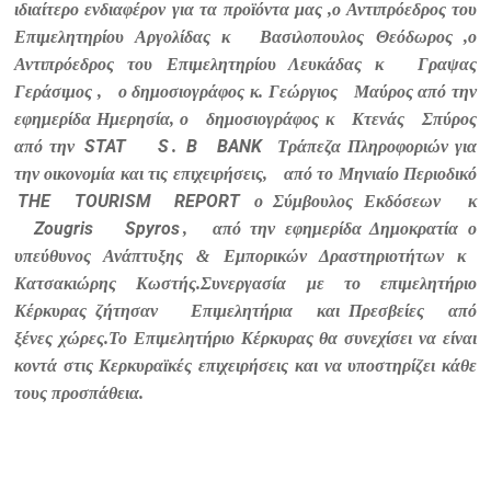
ιδιαίτερο ενδιαφέρον για τα προϊόντα μας ,ο Αντιπρόεδρος του
Επιμελητηρίου Αργολίδας κ
Βασιλοπουλος Θεόδωρος ,ο
Αντιπρόεδρος του Επιμελητηρίου Λευκάδας κ
Γραψας
Γεράσιμος ,
ο δημοσιογράφος κ. Γεώργιος
Μαύρος από την
εφημερίδα Ημερησία, ο
δημοσιογράφος κ
Κτενάς
Σπύρος
STAT
S
B
BANK
από την
.
Τράπεζα Πληροφοριών για
την οικονομία και τις επιχειρήσεις,
από το Μηνιαίο Περιοδικό
THE
TOURISM
REPORT
ο Σύμβουλος Εκδόσεων
κ
Zougris
Spyros
,
από την εφημερίδα Δημοκρατία ο
υπεύθυνος Ανάπτυξης & Εμπορικών Δραστηριοτήτων κ
Κατσακιώρης Κωστής.
Συνεργασία με το επιμελητήριο
Κέρκυρας ζήτησαν
Επιμελητήρια
και Πρεσβείες
από
ξένες χώρες.
Το Επιμελητήριο Κέρκυρας θα συνεχίσει να είναι
κοντά στις Κερκυραϊκές επιχειρήσεις και να υποστηρίζει κάθε
τους προσπάθεια.