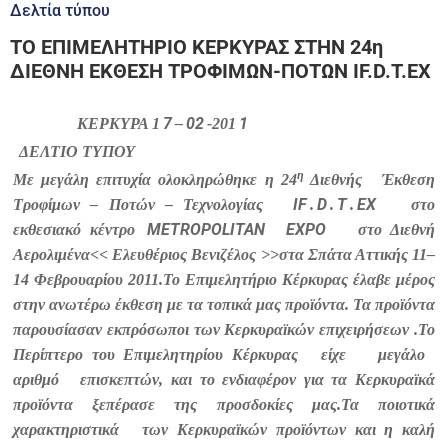
Δελτία τύπου
ΤΟ ΕΠΙΜΕΛΗΤΗΡΙΟ ΚΕΡΚΥΡΑΣ ΣΤΗΝ 24η
ΔΙΕΘΝΗ ΕΚΘΕΣΗ ΤΡΟΦΙΜΩΝ-ΠΟΤΩΝ IF.D.T.EX
7
02
1
ΚΕΡΚΥΡΑ 1
–
-201
ΔΕΛΤΙΟ ΤΥΠΟΥ
η
Με μεγάλη επιτυχία ολοκληρώθηκε η 24
Διεθνής
Έκθεση
IF
D
T
EX
Τροφίμων – Ποτών – Τεχνολογίας
.
.
.
στο
METROPOLITAN
EXPO
εκθεσιακό κέντρο
στο Διεθνή
Αερολιμένα<< Ελευθέριος Βενιζέλος >>στα Σπάτα Αττικής
1
1
–
1
4 Φεβρουαρίου 20
1
1
.
Το Επιμελητήριο Κέρκυρας έλαβε μέρος
στην ανωτέρω έκθεση με τα τοπικά μας προϊόντα. Τα προϊόντα
παρουσίασαν εκπρόσωποι των Κερκυραϊκών επιχειρήσεων .
Το
Περίπτερο του Επιμελητηρίου Κέρκυρας
είχε
μεγάλο
αριθμό
επισκεπτών, και το ενδιαφέρον για τα Κερκυραϊκά
προϊόντα ξεπέρασε της προσδοκίες μας.
Τα ποιοτικά
χαρακτηριστικά
των Κερκυραϊκών προϊόντων και η καλή