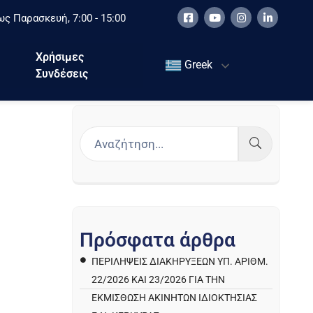
ς Παρασκευή, 7:00 - 15:00
Χρήσιμες
Greek
Συνδέσεις
Π
ρ
ό
σ
φ
α
τ
α
ά
ρ
θ
ρ
α
ΠΕΡΙΛΉΨΕΙΣ ΔΙΑΚΗΡΎΞΕΩΝ ΥΠ. ΑΡΙΘΜ.
22/2026 ΚΑΙ 23/2026 ΓΙΑ ΤΗΝ
ΕΚΜΊΣΘΩΣΗ ΑΚΙΝΉΤΩΝ ΙΔΙΟΚΤΗΣΊΑΣ