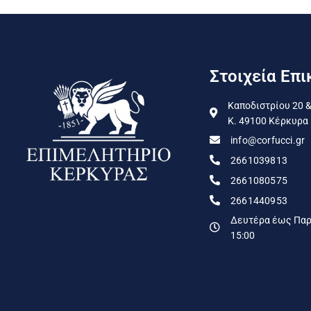
Στοιχεία Επι
Καποδιστρίου 20 &
Κ. 49100 Κέρκυρα
info@corfucci.gr
2661039813
2661080575
2661440953
Δευτέρα έως Παρα
15:00