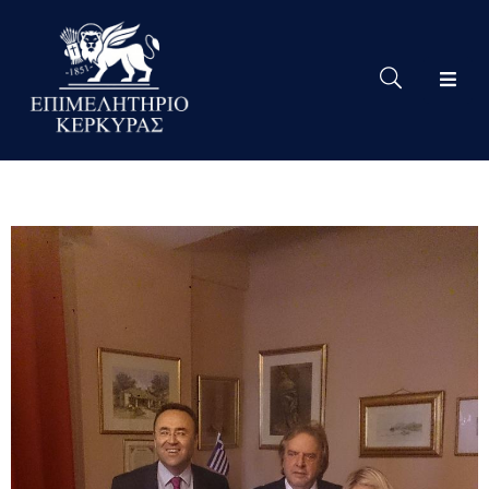
Το
Eπιμελητήριο
Δράσεις
Επιμελητηρίου
Νέα
Υπηρεσίες
Ειδική
Πληροφόρηση
Χρήσιμες
Συνδέσεις