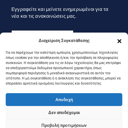
Εγγραφείτε και μείνετε ενημερωμένοι για τα
νέα και τις ανακοινώσεις μας.
Διαχείριση Συγκατάθεσης
Για να παρέχουμε την καλύτερη εμπειρία, χρησιμοποιούμε τεχνολογίες
Εγγραφή
όπως cookies για την αποθήκευση ή/και την πρόσβαση σε πληροφορίες
συσκευών. Η συγκατάθεση για τις εν λόγω τεχνολογίες θα μας επιτρέψει
να επεξεργαστούμε δεδομένα προσωπικού χαρακτήρα, όπως
συμπεριφορά περιήγησης ή μοναδικά αναγνωριστικά σε αυτόν τον
Ακολουθήστε μας στα social
ιστότοπο. Η μη συγκατάθεση ή η ανάκληση της συγκατάθεσης, μπορεί να
επηρεάσει αρνητικά ορισμένες λειτουργίες και δυνατότητες.
Αποδοχή
Δεν αποδέχομαι
Προβολή προτιμήσεων