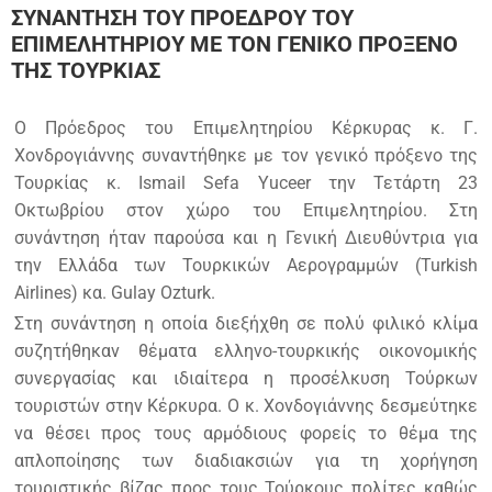
ΣΥΝΑΝΤΗΣΗ ΤΟΥ ΠΡΟΕΔΡΟΥ ΤΟΥ
ΕΠΙΜΕΛΗΤΗΡΙΟΥ ΜΕ ΤΟΝ ΓΕΝΙΚΟ ΠΡΟΞΕΝΟ
ΤΗΣ ΤΟΥΡΚΙΑΣ
Ο Πρόεδρος του Επιμελητηρίου Κέρκυρας κ. Γ.
Χονδρογιάννης συναντήθηκε με τον γενικό πρόξενο της
Τουρκίας κ. Ismail Sefa Yuceer την Τετάρτη 23
Οκτωβρίου στον χώρο του Επιμελητηρίου. Στη
συνάντηση ήταν παρούσα και η Γενική Διευθύντρια για
την Ελλάδα των Τουρκικών Αερογραμμών (Turkish
Airlines) κα. Gulay Ozturk.
Στη συνάντηση η οποία διεξήχθη σε πολύ φιλικό κλίμα
συζητήθηκαν θέματα ελληνο-τουρκικής οικονομικής
συνεργασίας και ιδιαίτερα η προσέλκυση Τούρκων
τουριστών στην Κέρκυρα. Ο κ. Χονδογιάννης δεσμεύτηκε
να θέσει προς τους αρμόδιους φορείς το θέμα της
απλοποίησης των διαδιακσιών για τη χορήγηση
τουριστικής βίζας προς τους Τούρκους πολίτες καθώς