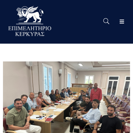
Το
Eπιμελητήριο
Δράσεις
Επιμελητηρίου
Νέα
Υπηρεσίες
Ειδική
Πληροφόρηση
Χρήσιμες
Συνδέσεις