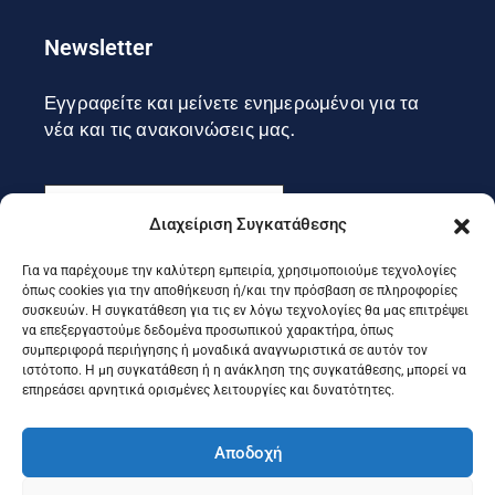
Newsletter
Εγγραφείτε και μείνετε ενημερωμένοι για τα
νέα και τις ανακοινώσεις μας.
Διαχείριση Συγκατάθεσης
Για να παρέχουμε την καλύτερη εμπειρία, χρησιμοποιούμε τεχνολογίες
Εγγραφή
όπως cookies για την αποθήκευση ή/και την πρόσβαση σε πληροφορίες
συσκευών. Η συγκατάθεση για τις εν λόγω τεχνολογίες θα μας επιτρέψει
να επεξεργαστούμε δεδομένα προσωπικού χαρακτήρα, όπως
συμπεριφορά περιήγησης ή μοναδικά αναγνωριστικά σε αυτόν τον
Ακολουθήστε μας στα social
ιστότοπο. Η μη συγκατάθεση ή η ανάκληση της συγκατάθεσης, μπορεί να
επηρεάσει αρνητικά ορισμένες λειτουργίες και δυνατότητες.
Αποδοχή