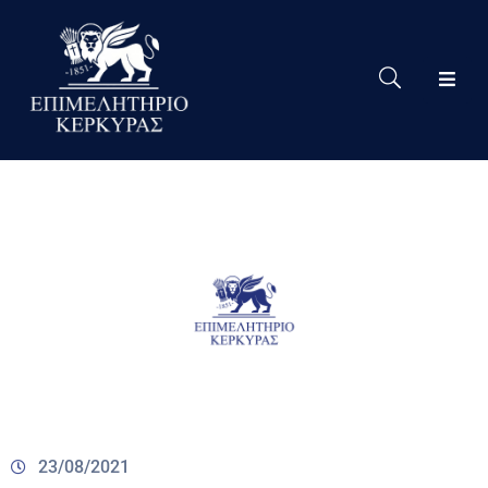
Το
Eπιμελητήριο
Δράσεις
Επιμελητηρίου
Νέα
Υπηρεσίες
Ειδική
Πληροφόρηση
Χρήσιμες
Συνδέσεις
23/08/2021