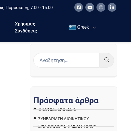
ς Παρασκευή, 7:00 - 15:00
Χρήσιμες
Greek
Συνδέσεις
Π
ρ
ό
σ
φ
α
τ
α
ά
ρ
θ
ρ
α
ΔΙΕΘΝΕΙΣ ΕΚΘΕΣΕΙΣ
ΣΥΝΕΔΡΙΑΣΗ ΔΙΟΙΚΗΤΙΚΟΥ
ΣΥΜΒΟΥΛΙΟΥ ΕΠΙΜΕΛΗΤΗΡΙΟΥ