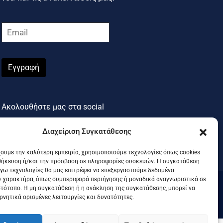
Εγγραφή
Ακολουθήστε μας στα social
Διαχείριση Συγκατάθεσης
χουμε την καλύτερη εμπειρία, χρησιμοποιούμε τεχνολογίες όπως cookies
θήκευση ή/και την πρόσβαση σε πληροφορίες συσκευών. Η συγκατάθεση
λόγω τεχνολογίες θα μας επιτρέψει να επεξεργαστούμε δεδομένα
 χαρακτήρα, όπως συμπεριφορά περιήγησης ή μοναδικά αναγνωριστικά σε
στότοπο. Η μη συγκατάθεση ή η ανάκληση της συγκατάθεσης, μπορεί να
.
ρνητικά ορισμένες λειτουργίες και δυνατότητες.