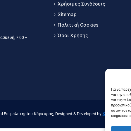
Χρήσιμες Συνδέσεις
Sitemap
Πολιτική Cookies
Όροι Χρήσης
σκευή, 7:00 –
Για να παρέ
για την απο
για τις εν 
προσωπικού
αυτόν τον ι
al Επιμελητηρίου Κέρκυρας, Designed & Developed by
Knowledge A.E
επηρεάσει α