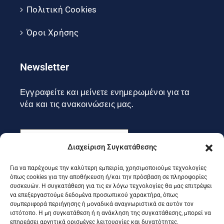
Πολιτική Cookies
Όροι Χρήσης
Newsletter
Εγγραφείτε και μείνετε ενημερωμένοι για τα
νέα και τις ανακοινώσεις μας.
Διαχείριση Συγκατάθεσης
Για να παρέχουμε την καλύτερη εμπειρία, χρησιμοποιούμε τεχνολογίες
Εγγραφή
όπως cookies για την αποθήκευση ή/και την πρόσβαση σε πληροφορίες
συσκευών. Η συγκατάθεση για τις εν λόγω τεχνολογίες θα μας επιτρέψει
να επεξεργαστούμε δεδομένα προσωπικού χαρακτήρα, όπως
συμπεριφορά περιήγησης ή μοναδικά αναγνωριστικά σε αυτόν τον
Ακολουθήστε μας στα social
ιστότοπο. Η μη συγκατάθεση ή η ανάκληση της συγκατάθεσης, μπορεί να
επηρεάσει αρνητικά ορισμένες λειτουργίες και δυνατότητες.