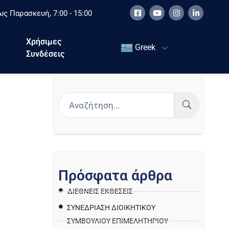
ς Παρασκευή, 7:00 - 15:00
Χρήσιμες
Greek
Συνδέσεις
Π
ρ
ό
σ
φ
α
τ
α
ά
ρ
θ
ρ
α
ΔΙΕΘΝΕΙΣ ΕΚΘΕΣΕΙΣ
ΣΥΝΕΔΡΙΑΣΗ ΔΙΟΙΚΗΤΙΚΟΥ
ΣΥΜΒΟΥΛΙΟΥ ΕΠΙΜΕΛΗΤΗΡΙΟΥ