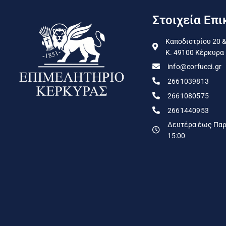
Στοιχεία Επι
Καποδιστρίου 20 &
Κ. 49100 Κέρκυρα
info@corfucci.gr
2661039813
2661080575
2661440953
Δευτέρα έως Παρα
15:00