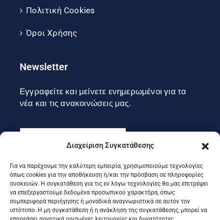
Πολιτική Cookies
Όροι Χρήσης
Newsletter
Εγγραφείτε και μείνετε ενημερωμένοι για τα
νέα και τις ανακοινώσεις μας.
Διαχείριση Συγκατάθεσης
Για να παρέχουμε την καλύτερη εμπειρία, χρησιμοποιούμε τεχνολογίες
Εγγραφή
όπως cookies για την αποθήκευση ή/και την πρόσβαση σε πληροφορίες
συσκευών. Η συγκατάθεση για τις εν λόγω τεχνολογίες θα μας επιτρέψει
να επεξεργαστούμε δεδομένα προσωπικού χαρακτήρα, όπως
συμπεριφορά περιήγησης ή μοναδικά αναγνωριστικά σε αυτόν τον
Ακολουθήστε μας στα social
ιστότοπο. Η μη συγκατάθεση ή η ανάκληση της συγκατάθεσης, μπορεί να
επηρεάσει αρνητικά ορισμένες λειτουργίες και δυνατότητες.