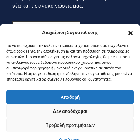
νέα και τις ανακοινώσεις μας.
Διαχείριση Συγκατάθεσης
Για να παρέχουμε την καλύτερη εμπειρία, χρησιμοποιούμε τεχνολογίες
Εγγραφή
όπως cookies για την αποθήκευση ή/και την πρόσβαση σε πληροφορίες
συσκευών. Η συγκατάθεση για τις εν λόγω τεχνολογίες θα μας επιτρέψει
να επεξεργαστούμε δεδομένα προσωπικού χαρακτήρα, όπως
συμπεριφορά περιήγησης ή μοναδικά αναγνωριστικά σε αυτόν τον
Ακολουθήστε μας στα social
ιστότοπο. Η μη συγκατάθεση ή η ανάκληση της συγκατάθεσης, μπορεί να
επηρεάσει αρνητικά ορισμένες λειτουργίες και δυνατότητες.
Αποδοχή
Δεν αποδέχομαι
Προβολή προτιμήσεων
©2025 Portal Επιμελητηρίου Κέρκυρας, Designed & Developed
by
Knowledge A.E.