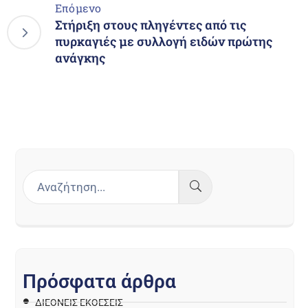
Επόμενο
Στήριξη στους πληγέντες από τις
πυρκαγιές με συλλογή ειδών πρώτης
ανάγκης
Π
ρ
ό
σ
φ
α
τ
α
ά
ρ
θ
ρ
α
ΔΙΕΘΝΕΙΣ ΕΚΘΕΣΕΙΣ