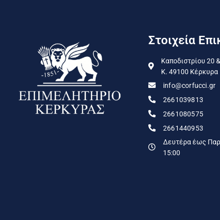
Στοιχεία Επι
Καποδιστρίου 20 &
Κ. 49100 Κέρκυρα
info@corfucci.gr
2661039813
2661080575
2661440953
Δευτέρα έως Παρα
15:00