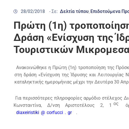
28/02/2018
- Σε:
Δελτία τύπου
Επιδοτούμενα Πρ
‚
Πρώτη (1η) τροποποίησ
Δράση «Ενίσχυση της Ίδ
Τουριστικών Μικρομεσα
Ανακοινώθηκε η Πρώτη (1η) τροποποίηση της Πρόσ
στη δράση «Ενίσχυση της Ίδρυσης και Λειτουργίας
καταληκτικής ημερομήνιας μέχρι την Δευτέρα 30 Απρι
Για περισσότερες πληροφορίες αρμόδιο στέλεχος Δ
ος
Κωνσταντίνα, Δ/νση Αριστοτέλους 2, 1
όρ
diaxeiristiki
@
corfucci
.
gr
.