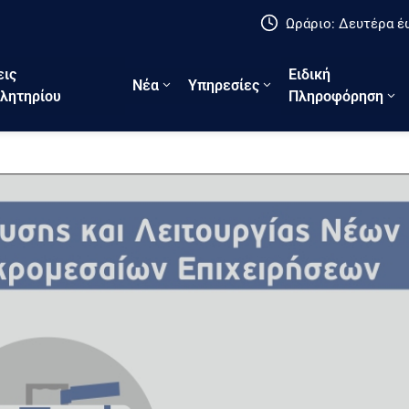
Ωράριο: Δευτέρα έω
εις
Ειδική
Νέα
Υπηρεσίες
λητηρίου
Πληροφόρηση