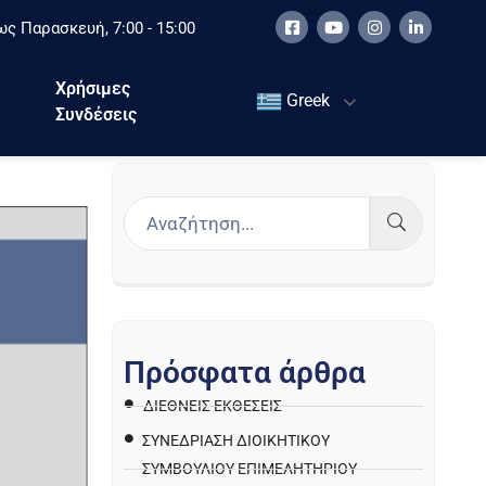
ς Παρασκευή, 7:00 - 15:00
Χρήσιμες
Greek
Συνδέσεις
Π
ρ
ό
σ
φ
α
τ
α
ά
ρ
θ
ρ
α
ΔΙΕΘΝΕΙΣ ΕΚΘΕΣΕΙΣ
ΣΥΝΕΔΡΙΑΣΗ ΔΙΟΙΚΗΤΙΚΟΥ
ΣΥΜΒΟΥΛΙΟΥ ΕΠΙΜΕΛΗΤΗΡΙΟΥ