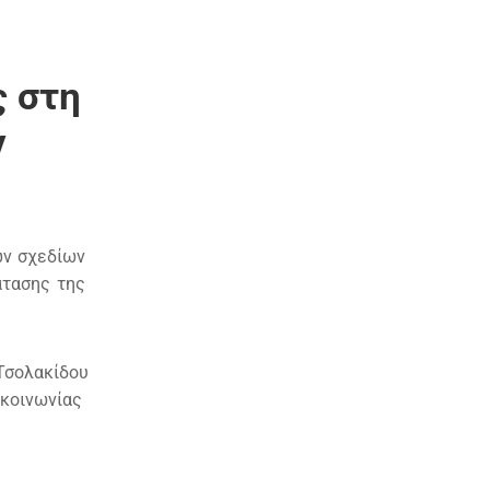
ς στη
ν
ών σχεδίων
άτασης της
Τσολακίδου
ικοινωνίας