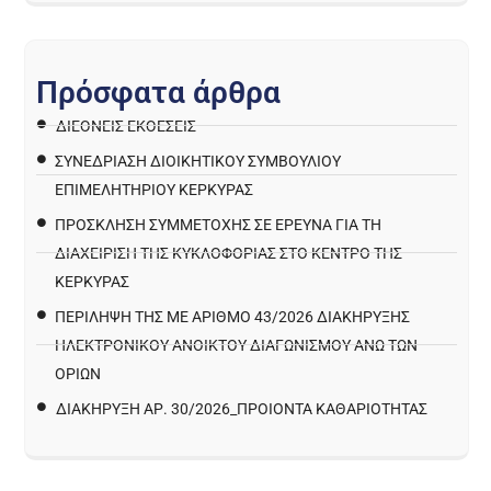
Π
ρ
ό
σ
φ
α
τ
α
ά
ρ
θ
ρ
α
ΔΙΕΘΝΕΙΣ ΕΚΘΕΣΕΙΣ
ΣΥΝΕΔΡΙΑΣΗ ΔΙΟΙΚΗΤΙΚΟΥ ΣΥΜΒΟΥΛΙΟΥ
ΕΠΙΜΕΛΗΤΗΡΙΟΥ ΚΕΡΚΥΡΑΣ
ΠΡΌΣΚΛΗΣΗ ΣΥΜΜΕΤΟΧΉΣ ΣΕ ΈΡΕΥΝΑ ΓΙΑ ΤΗ
ΔΙΑΧΕΊΡΙΣΗ ΤΗΣ ΚΥΚΛΟΦΟΡΊΑΣ ΣΤΟ ΚΈΝΤΡΟ ΤΗΣ
ΚΈΡΚΥΡΑΣ
ΠΕΡΙΛΗΨΗ ΤΗΣ ΜΕ ΑΡΙΘΜΟ 43/2026 ΔΙΑΚΗΡΥΞΗΣ
ΗΛΕΚΤΡΟΝΙΚΟΥ ΑΝΟΙΚΤΟΥ ΔΙΑΓΩΝΙΣΜΟΥ ΑΝΩ ΤΩΝ
ΟΡΙΩΝ
ΔΙΑΚΉΡΥΞΗ ΑΡ. 30/2026_ΠΡΟΙΌΝΤΑ ΚΑΘΑΡΙΌΤΗΤΑΣ