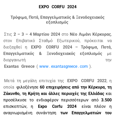
EXPO
CORFU
2024
Τρόφιμα, Ποτά, Επαγγελματικός & Ξενοδοχειακός
εξοπλισμός
Στις
2 – 3 – 4 Μαρτίου 2024
στο
Νέο Λιμάνι Κέρκυρας
,
στον Επιβατικό Σταθμό Εξωτερικού, πρόκειται να
διεξαχθεί η
EXPO
CORFU
2024 – Τρόφιμα, Ποτά,
Επαγγελματικός & Ξενοδοχειακός εξοπλισμός
με
διοργανωτή την
Exantas
Greece
(
www
.
exantasgreece
.
com
).
Μετά τη μεγάλη επιτυχία της
EXPO
CORFU
2022
, η
οποία
φιλοξένησε
60 επιχειρήσεις από την Κέρκυρα, τη
Ζάκυνθο, τη Κρήτη και άλλες περιοχές της Ελλάδας
και
προσέλκυσε το ενδιαφέρον περισσότερων από
3.500
επισκεπτών, η
Expo
Corfu
2024
είναι πλέον η
αναγνωρισμένη συνάντηση
των Επαγγελματιών του