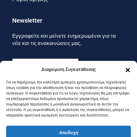
Newsletter
Εγγραφείτε και μείνετε ενημερωμένοι για τα
νέα και τις ανακοινώσεις μας.
Διαχείριση Συγκατάθεσης
Για να παρέχουμε την καλύτερη εμπειρία, χρησιμοποιούμε τεχνολογίες
Εγγραφή
όπως cookies για την αποθήκευση ή/και την πρόσβαση σε πληροφορίες
συσκευών. Η συγκατάθεση για τις εν λόγω τεχνολογίες θα μας επιτρέψει
να επεξεργαστούμε δεδομένα προσωπικού χαρακτήρα, όπως
συμπεριφορά περιήγησης ή μοναδικά αναγνωριστικά σε αυτόν τον
Ακολουθήστε μας στα social
ιστότοπο. Η μη συγκατάθεση ή η ανάκληση της συγκατάθεσης, μπορεί να
επηρεάσει αρνητικά ορισμένες λειτουργίες και δυνατότητες.
Αποδοχή