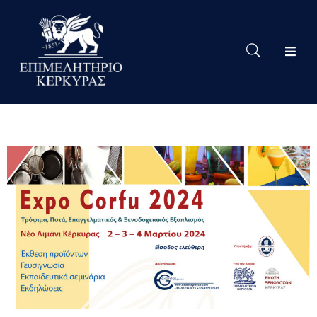
Το
Eπιμελητήριο
Δράσεις
Επιμελητηρίου
Νέα
Υπηρεσίες
Ειδική
Πληροφόρηση
Χρήσιμες
Συνδέσεις