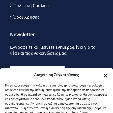
Πολιτική Cookies
Όροι Χρήσης
Newsletter
Εγγραφείτε και μείνετε ενημερωμένοι για τα
νέα και τις ανακοινώσεις μας.
Διαχείριση Συγκατάθεσης
Για να παρέχουμε την καλύτερη εμπειρία, χρησιμοποιούμε τεχνολογίες
Εγγραφή
όπως cookies για την αποθήκευση ή/και την πρόσβαση σε πληροφορίες
συσκευών. Η συγκατάθεση για τις εν λόγω τεχνολογίες θα μας επιτρέψει
να επεξεργαστούμε δεδομένα προσωπικού χαρακτήρα, όπως
συμπεριφορά περιήγησης ή μοναδικά αναγνωριστικά σε αυτόν τον
Ακολουθήστε μας στα social
ιστότοπο. Η μη συγκατάθεση ή η ανάκληση της συγκατάθεσης, μπορεί να
επηρεάσει αρνητικά ορισμένες λειτουργίες και δυνατότητες.