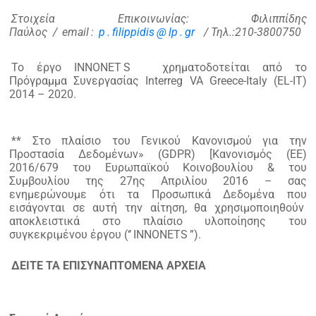
Στοιχεία Επικοινωνίας:
Φιλιππίδης
Παύλος /
email
:
p
.
filippidis
@
lp
.
gr
/ Τηλ.:210-3800750
To έργο ΙΝΝΟΝΕΤ
S
χρηματοδοτείται από το
Πρόγραμμα Συνεργασίας Interreg VA Greece-Italy (EL-IT)
2014 – 2020.
** Στο πλαίσιο του Γενικού Κανονισμού για την
Προστασία Δεδομένων» (GDPR) [Κανονισμός (ΕΕ)
2016/679 του Ευρωπαϊκού Κοινοβουλίου & του
Συμβουλίου της 27ης Απριλίου 2016 – σας
ενημερώνουμε ότι τα Προσωπικά Δεδομένα που
εισάγονται σε αυτή την αίτηση, θα χρησιμοποιηθούν
αποκλειστικά στο πλαίσιο υλοποίησης του
συγκεκριμένου έργου (‘’
INNONETS
”).
ΔΕΙΤΕ ΤΑ ΕΠΙΣΥΝΑΠΤΟΜΕΝΑ ΑΡΧΕΙΑ