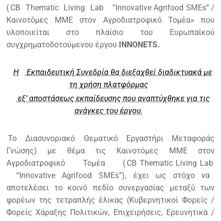
(
CB
Thematic
Living
Lab
“Innovative Agrifood SMEs” /
Καινοτόμες ΜΜΕ στον Αγροδιατροφικό Τομέα» που
υλοποιείται στο πλαίσιο του Ευρωπαϊκού
συγχρηματοδοτούμενου έργου
ΙΝΝΟΝΕΤS.
H
Εκπαιδευτική Συνεδρία θα διεξαχθεί διαδικτυακά με
τη χρήση πλατφόρμας
εξ’ αποστάσεως εκπαίδευσης που αναπτύχθηκε για τις
ανάγκες του έργου.
Το Διασυνοριακό Θεματικό Εργαστήρι Μεταφοράς
Γνώσης) με θέμα τις Καινοτόμες ΜΜΕ στον
Αγροδιατροφικό Τομέα (
CB
Thematic
Living
Lab
“Innovative Agrifood SMEs”), έχει ως στόχο να
αποτελέσει το κοινό πεδίο συνεργασίας μεταξύ των
φορέων της τετραπλής έλικας (Κυβερνητικοί Φορείς /
Φορείς Χάραξης Πολιτικών, Επιχειρήσεις, Ερευνητικά /