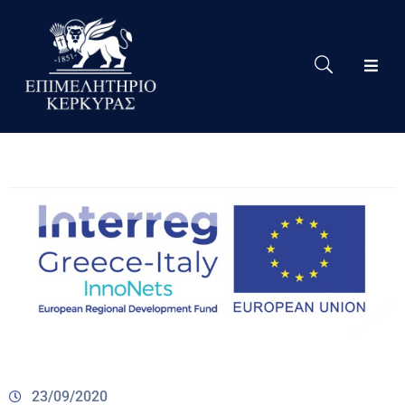
Το
Eπιμελητήριο
Δράσεις
Επιμελητηρίου
Νέα
Υπηρεσίες
Ειδική
Πληροφόρηση
Χρήσιμες
Συνδέσεις
23/09/2020