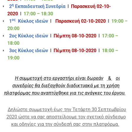
η
2
Εκπαιδευτική Συνεδρία
Ι
Παρασκευή 02-10-
2020
Ι
17:00 – 18:30
ος
1
Κύκλος ιδεών
Ι
Παρασκευή 02-10-2020
Ι
19:00 –
20:00
2ος Κύκλος ιδεών
Ι
Πέμπτη 08-10-2020
Ι
17:00 –
18:00
3ος Κύκλος ιδεών
Ι
Πέμπτη 08-10-2020
Ι
18:00 –
19:00
Η συμμετοχή στο εργαστήρι είναι δωρεάν
&
οι
συνεδρίες θα διεξαχθούν διαδικτυακά με τη χρήση
πλατφόρμας που αναπτύχθηκε για τις ανάγκες του έργου.
Δηλώστε συμμετοχή έως την Τετάρτη 30 Σεπτεμβρίου
2020 ώστε να σας αποστείλουμε τον σχετικό σύνδεσμο
και οδηγίες για την σύνδεσή σας στην πλατφόρμα.