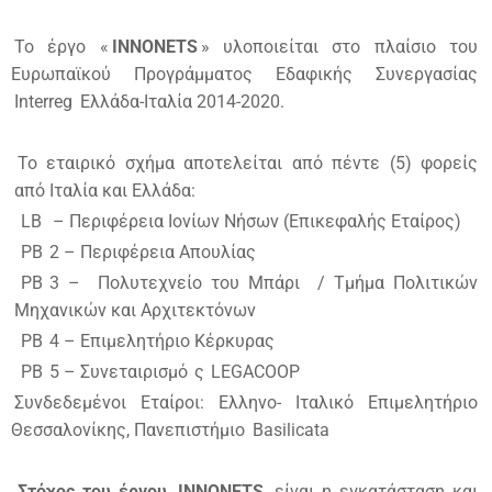
Το έργο «
INNONETS
» υλοποιείται στο πλαίσιο του
Ευρωπαϊκού Προγράμματος Εδαφικής Συνεργασίας
Interreg
Ελλάδα-Ιταλία 2014-2020.
Το εταιρικό σχήμα αποτελείται από πέντε (5) φορείς
από Ιταλία και Ελλάδα:
LB
– Περιφέρεια Ιονίων Νήσων (Επικεφαλής Εταίρος)
PB
2 – Περιφέρεια Απουλίας
PB
3 – Πολυτεχνείο του Μπάρι / Τμήμα Πολιτικών
Μηχανικών και Αρχιτεκτόνων
PB
4 – Επιμελητήριο Κέρκυρας
PB
5 – Συνεταιρισμό
ς
LEGACOOP
Συνδεδεμένοι Εταίροι: Ελληνο- Ιταλικό Επιμελητήριο
Θεσσαλονίκης, Πανεπιστήμιο
Basilicata
Στόχος του έργου
INNONETS
είναι η εγκατάσταση και