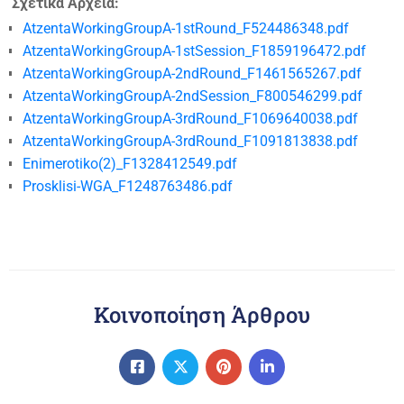
Σχετικά Αρχεία:
AtzentaWorkingGroupA-1stRound_F524486348.pdf
AtzentaWorkingGroupA-1stSession_F1859196472.pdf
AtzentaWorkingGroupA-2ndRound_F1461565267.pdf
AtzentaWorkingGroupA-2ndSession_F800546299.pdf
AtzentaWorkingGroupA-3rdRound_F1069640038.pdf
AtzentaWorkingGroupA-3rdRound_F1091813838.pdf
Enimerotiko(2)_F1328412549.pdf
Prosklisi-WGA_F1248763486.pdf
Κοινοποίηση Άρθρου