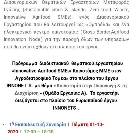
Διασυνοριακών Θεματικών Εργαστηρίων Μεταφοράς
Γνώσης (Sustainable cities & islands,
Zero
-food
W
aste,
Innovative Agrifood SMEs), ενός Διασυνοριακού
Εργαστηρίου που θα λειτουργεί ως «Ομπρέλα» και ένα
ηλεκτρονικό κέντρο καινοτομίας (
Cross
Border
Agrifood
Innovation
Node
) για την παροχή όλων των υπηρεσιών
που θα αναπτυχθούν στο πλαίσιο του έργου.
Πρόγραμμα διαδικτυακού θεματικού εργαστηρίου
«Innovative Agrifood SMEs/ Καινοτόμες ΜΜΕ στον
Αγροδιατροφικό Τομέα» στο πλαίσιο του έργου
ΙΝΝΟΝΕΤ
S
με θέμα «
Καινοτομία στην Παραγωγή & τη
Διαχείριση
» (Ομάδα Εργασίας Α). Το εργαστήρι
διεξάγεται στο πλαίσιο του Ευρωπαϊκού έργου
INNONETS
.
η
1
Εκπαιδευτική Συνεδρία
Ι
Πέμπτη 01-10-
2020
Ι
17:00 – 18:30