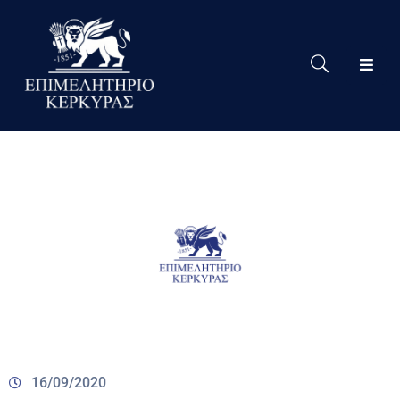
Το
Eπιμελητήριο
Δράσεις
Επιμελητηρίου
Νέα
Υπηρεσίες
Ειδική
Πληροφόρηση
Χρήσιμες
Συνδέσεις
16/09/2020