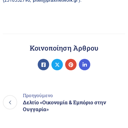
(2310552790,
piteli@praxinetwork.gr
).
Κοινοποίηση Άρθρου
Προηγούμενο
Δελτίο «Οικονομία & Εμπόριο στην
Ουγγαρία»