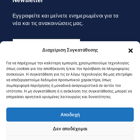
Εγγραφείτε και μείνετε ενημερωμένοι για τα
νέα και τις ανακοινώσεις μας.
Διαχείριση Συγκατάθεσης
Για να παρέχουμε την καλύτερη εμπειρία, χρησιμοποιούμε τεχνολογίες
Εγγραφή
όπως cookies για την αποθήκευση ή/και την πρόσβαση σε πληροφορίες
συσκευών. Η συγκατάθεση για τις εν λόγω τεχνολογίες θα μας επιτρέψει
να επεξεργαστούμε δεδομένα προσωπικού χαρακτήρα, όπως
συμπεριφορά περιήγησης ή μοναδικά αναγνωριστικά σε αυτόν τον
Ακολουθήστε μας στα social
ιστότοπο. Η μη συγκατάθεση ή η ανάκληση της συγκατάθεσης, μπορεί να
επηρεάσει αρνητικά ορισμένες λειτουργίες και δυνατότητες.
Αποδοχή
Δεν αποδέχομαι