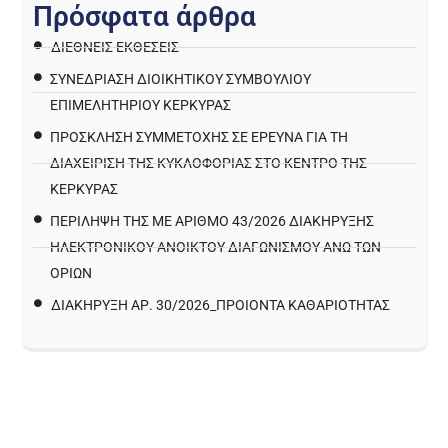
Π
ρ
ό
σ
φ
α
τ
α
ά
ρ
θ
ρ
α
ΔΙΕΘΝΕΙΣ ΕΚΘΕΣΕΙΣ
ΣΥΝΕΔΡΙΑΣΗ ΔΙΟΙΚΗΤΙΚΟΥ ΣΥΜΒΟΥΛΙΟΥ
ΕΠΙΜΕΛΗΤΗΡΙΟΥ ΚΕΡΚΥΡΑΣ
ΠΡΌΣΚΛΗΣΗ ΣΥΜΜΕΤΟΧΉΣ ΣΕ ΈΡΕΥΝΑ ΓΙΑ ΤΗ
ΔΙΑΧΕΊΡΙΣΗ ΤΗΣ ΚΥΚΛΟΦΟΡΊΑΣ ΣΤΟ ΚΈΝΤΡΟ ΤΗΣ
ΚΈΡΚΥΡΑΣ
ΠΕΡΙΛΗΨΗ ΤΗΣ ΜΕ ΑΡΙΘΜΟ 43/2026 ΔΙΑΚΗΡΥΞΗΣ
ΗΛΕΚΤΡΟΝΙΚΟΥ ΑΝΟΙΚΤΟΥ ΔΙΑΓΩΝΙΣΜΟΥ ΑΝΩ ΤΩΝ
ΟΡΙΩΝ
ΔΙΑΚΉΡΥΞΗ ΑΡ. 30/2026_ΠΡΟΙΌΝΤΑ ΚΑΘΑΡΙΌΤΗΤΑΣ