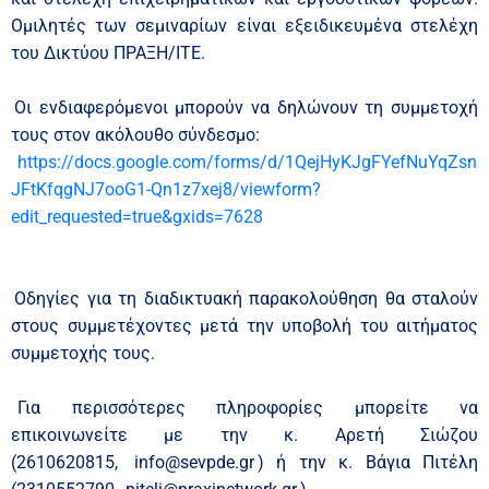
Ομιλητές των σεμιναρίων είναι εξειδικευμένα στελέχη
του Δικτύου ΠΡΑΞΗ/ΙΤΕ.
Οι ενδιαφερόμενοι μπορούν να δηλώνουν τη συμμετοχή
τους στον ακόλουθο σύνδεσμο:
https://docs.google.com/forms/d/1QejHyKJgFYefNuYqZsn
JFtKfqgNJ7ooG1-Qn1z7xej8/viewform?
edit_requested=true&gxids=7628
Οδηγίες για τη διαδικτυακή παρακολούθηση θα σταλούν
στους συμμετέχοντες μετά την υποβολή του αιτήματος
συμμετοχής τους.
Για περισσότερες πληροφορίες μπορείτε να
επικοινωνείτε με την κ. Αρετή Σιώζου
(2610620815,
info@sevpde.gr
) ή την κ. Βάγια Πιτέλη