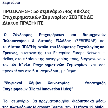
Σεμινάρια
ΠΡΟΣΚΛΗΣΗ: 5ο σεμινάριο /4ος Κύκλος
Επιχειρηματικών Σεμιναρίων ΣΕΒΠΕ&ΔΕ –
Δίκτυο ΠΡΑΞΗ/ΙΤΕ
O Σύνδεσμος Επιχειρήσεων και Βιομηχανιών
Πελοποννήσου & Δυτικής Ελλάδος
(ΣΕΒΠΕ&ΔΕ) και
το
Δίκτυο ΠΡΑΞΗ/μονάδα του Ιδρύματος Τεχνολογίας και
Έρευνας
, συντονιστής του Enterprise Europe Network –
Hellas, στο πλαίσιο της συνεργασίας τους, διοργανώνουν
τον
4ο Κύκλο Επιχειρηματικών Σεμιναρίων
και σας
προσκαλούν στο
5
o
σεμινάριο
, με θέμα:
“Ψηφιακοί Κόμβοι Καινοτομίας – Υποστήριξη
Επιχειρήσεων (Digital Innovation Hubs)”
Το σεμινάριο θα πραγματοποιηθεί
διαδικτυακά μέσω
της πλατφόρμας Microsoft Teams,
την
Τετάρτη 12 Μαΐου