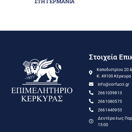
ΣΤΗ ΓΕΡΜΑΝΙΑ
Στοιχεία Επι
Καποδιστρίου 20 &
Κ. 49100 Κέρκυρα
info@corfucci.gr
2661039813
2661080575
2661440953
Δευτέρα έως Παρα
15:00