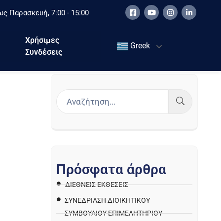
ς Παρασκευή, 7:00 - 15:00
Χρήσιμες
Greek
Συνδέσεις
Π
ρ
ό
σ
φ
α
τ
α
ά
ρ
θ
ρ
α
ΔΙΕΘΝΕΙΣ ΕΚΘΕΣΕΙΣ
ΣΥΝΕΔΡΙΑΣΗ ΔΙΟΙΚΗΤΙΚΟΥ
ΣΥΜΒΟΥΛΙΟΥ ΕΠΙΜΕΛΗΤΗΡΙΟΥ