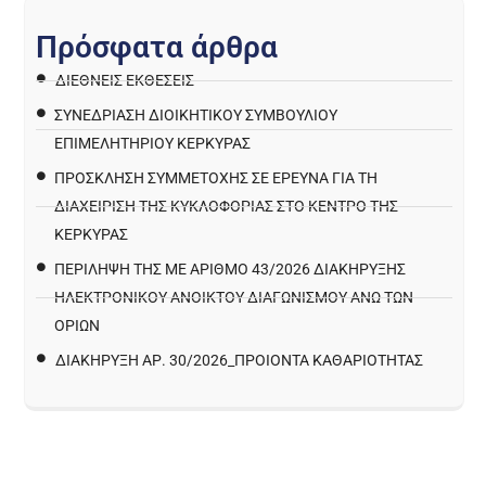
Π
ρ
ό
σ
φ
α
τ
α
ά
ρ
θ
ρ
α
ΔΙΕΘΝΕΙΣ ΕΚΘΕΣΕΙΣ
ΣΥΝΕΔΡΙΑΣΗ ΔΙΟΙΚΗΤΙΚΟΥ ΣΥΜΒΟΥΛΙΟΥ
ΕΠΙΜΕΛΗΤΗΡΙΟΥ ΚΕΡΚΥΡΑΣ
ΠΡΌΣΚΛΗΣΗ ΣΥΜΜΕΤΟΧΉΣ ΣΕ ΈΡΕΥΝΑ ΓΙΑ ΤΗ
ΔΙΑΧΕΊΡΙΣΗ ΤΗΣ ΚΥΚΛΟΦΟΡΊΑΣ ΣΤΟ ΚΈΝΤΡΟ ΤΗΣ
ΚΈΡΚΥΡΑΣ
ΠΕΡΙΛΗΨΗ ΤΗΣ ΜΕ ΑΡΙΘΜΟ 43/2026 ΔΙΑΚΗΡΥΞΗΣ
ΗΛΕΚΤΡΟΝΙΚΟΥ ΑΝΟΙΚΤΟΥ ΔΙΑΓΩΝΙΣΜΟΥ ΑΝΩ ΤΩΝ
ΟΡΙΩΝ
ΔΙΑΚΉΡΥΞΗ ΑΡ. 30/2026_ΠΡΟΙΌΝΤΑ ΚΑΘΑΡΙΌΤΗΤΑΣ