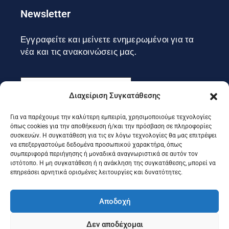
Newsletter
Εγγραφείτε και μείνετε ενημερωμένοι για τα
νέα και τις ανακοινώσεις μας.
Διαχείριση Συγκατάθεσης
Για να παρέχουμε την καλύτερη εμπειρία, χρησιμοποιούμε τεχνολογίες
Εγγραφή
όπως cookies για την αποθήκευση ή/και την πρόσβαση σε πληροφορίες
συσκευών. Η συγκατάθεση για τις εν λόγω τεχνολογίες θα μας επιτρέψει
να επεξεργαστούμε δεδομένα προσωπικού χαρακτήρα, όπως
συμπεριφορά περιήγησης ή μοναδικά αναγνωριστικά σε αυτόν τον
Ακολουθήστε μας στα social
ιστότοπο. Η μη συγκατάθεση ή η ανάκληση της συγκατάθεσης, μπορεί να
επηρεάσει αρνητικά ορισμένες λειτουργίες και δυνατότητες.
Αποδοχή
Δεν αποδέχομαι