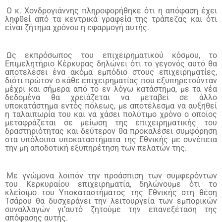
Ο κ. Χονδρογιάννης πληροφορήθηκε ότι η απόφαση έχει
ληφθεί από τα κεντρικά γραφεία της τράπεζας και ότι
είναι ζήτημα χρόνου η εφαρμογή αυτής.
Ως εκπρόσωπος του επιχειρηματικού κόσμου, το
Επιμελητήριο Κέρκυρας δηλώνει ότι το γεγονός αυτό θα
αποτελέσει ένα ακόμα εμπόδιο στους επιχειρηματίες,
διότι πρώτον ο κάθε επιχειρηματίας που εξυπηρετούνταν
μέχρι και σήμερα από το εν λόγω κατάστημα, με τα νέα
δεδομένα θα χρειάζεται να μεταβεί σε άλλο
υποκατάστημα εντός πόλεως, με αποτέλεσμα να αυξηθεί
η ταλαιπωρία του και να χάσει πολύτιμο χρόνο ο οποίος
μεταφράζεται σε μείωση της επιχειρηματικής του
δραστηριότητας και δεύτερον θα προκαλέσει συμφόρηση
στα υπόλοιπα υποκαταστήματα της Εθνικής με συνέπεια
την μη αποδοτική εξυπηρέτηση των πελατών της.
Με γνώμονα λοιπόν την προάσπιση των συμφερόντων
του Κερκυραίου επιχειρηματία, δηλώνουμε ότι το
κλείσιμο του Υποκαταστήματος της Εθνικής στη θέση
Τσάρου θα δυσχεράνει την λειτουργεία των εμπορικών
συναλλαγών γι’αυτό ζητούμε την επανεξέταση της
απόφασης αυτής.