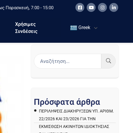
ς Παρασκευή, 7:00 - 15:00
Χρήσιμες
Greek
Συνδέσεις
Π
ρ
ό
σ
φ
α
τ
α
ά
ρ
θ
ρ
α
ΠΕΡΙΛΉΨΕΙΣ ΔΙΑΚΗΡΎΞΕΩΝ ΥΠ. ΑΡΙΘΜ.
22/2026 ΚΑΙ 23/2026 ΓΙΑ ΤΗΝ
ΕΚΜΊΣΘΩΣΗ ΑΚΙΝΉΤΩΝ ΙΔΙΟΚΤΗΣΊΑΣ