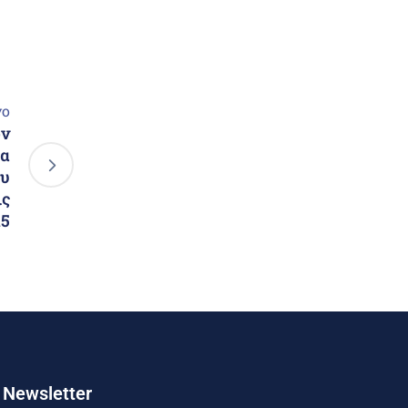
νο
ων
μα
ου
ις
15
Newsletter