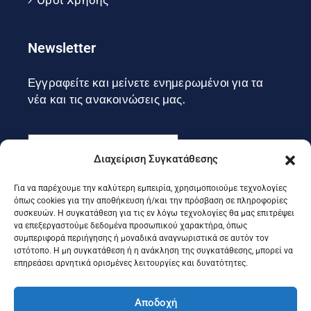
Newsletter
Εγγραφείτε και μείνετε ενημερωμένοι για τα
νέα και τις ανακοινώσεις μας.
Διαχείριση Συγκατάθεσης
Για να παρέχουμε την καλύτερη εμπειρία, χρησιμοποιούμε τεχνολογίες
Εγγραφή
όπως cookies για την αποθήκευση ή/και την πρόσβαση σε πληροφορίες
συσκευών. Η συγκατάθεση για τις εν λόγω τεχνολογίες θα μας επιτρέψει
να επεξεργαστούμε δεδομένα προσωπικού χαρακτήρα, όπως
συμπεριφορά περιήγησης ή μοναδικά αναγνωριστικά σε αυτόν τον
Ακολουθήστε μας στα social
ιστότοπο. Η μη συγκατάθεση ή η ανάκληση της συγκατάθεσης, μπορεί να
επηρεάσει αρνητικά ορισμένες λειτουργίες και δυνατότητες.
Αποδοχή