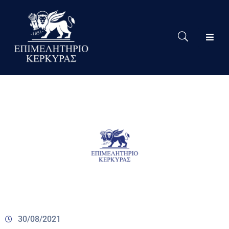
Το
Eπιμελητήριο
Δράσεις
Επιμελητηρίου
Νέα
Υπηρεσίες
Ειδική
Πληροφόρηση
Χρήσιμες
Συνδέσεις
30/08/2021