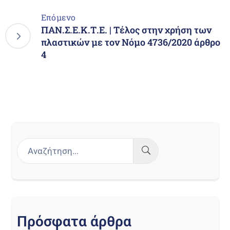
Επόμενο
ΠΑΝ.Σ.Ε.Κ.Τ.Ε. | Τέλος στην χρήση των
πλαστικών με τον Νόμο 4736/2020 άρθρο
4
Π
ρ
ό
σ
φ
α
τ
α
ά
ρ
θ
ρ
α