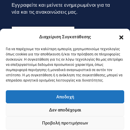
Εγγραφείτε και μείνετε ενημερωμένοι για τα
νέα και τις ανακοινώσεις μας.
Διαχείριση Συγκατάθεσης
Για να παρέχουμε την καλύτερη εμπειρία, χρησιμοποιούμε τεχνολογίες
Εγγραφή
όπως cookies για την αποθήκευση ή/και την πρόσβαση σε πληροφορίες
συσκευών. Η συγκατάθεση για τις εν λόγω τεχνολογίες θα μας επιτρέψει
να επεξεργαστούμε δεδομένα προσωπικού χαρακτήρα, όπως
συμπεριφορά περιήγησης ή μοναδικά αναγνωριστικά σε αυτόν τον
Ακολουθήστε μας στα social
ιστότοπο. Η μη συγκατάθεση ή η ανάκληση της συγκατάθεσης, μπορεί να
επηρεάσει αρνητικά ορισμένες λειτουργίες και δυνατότητες.
Αποδοχή
Δεν αποδέχομαι
Προβολή προτιμήσεων
©2025 Portal Επιμελητηρίου Κέρκυρας, Designed & Developed