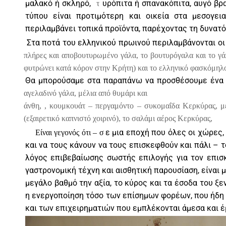
μαλακό ή σκληρό,
υρόπιτα ή σπανακόπιτα, αυγό βρα
τ
τύπου είναι προτιμότερη και οικεία στα μεσογε
περιλαμβάνει τοπικά προϊόντα, παρέχοντας τη δυνατό
Στα ποτά του ελληνικού πρωινού περιλαμβάνονται οι
πλήρες και αποβουτυρωμένο γάλα, το βουτυρόγαλα και το γάλ
φυτρώνει κατά κόρον στην Κρήτη) και το ελληνικό φασκόμηλο 
Θα μπορούσαμε στα παραπάνω να προσθέσουμε ένα 
αγελαδινό γάλα, μέλια από θυμάρι και
άνθη, , κουμκουάτ – περγαμόντο – συκομαΐδα Κερκύρας, με
(εξαιρετικό καπνιστό χοιρινό), το σαλάμι αέρος Κερκύρας,
ε μια εποχή που όλες οι χώρες
Είναι γεγονός ότι – σ
και να τους κάνουν να τους επισκεφθούν και πάλι – 
λόγος επιβεβαίωσης σωστής επιλογής για τον επισκ
γαστρονομική τέχνη και αισθητική παρουσίαση, είναι 
μεγάλο βαθμό την αξία, το κύρος και τα έσοδα του ξ
η ενεργοποίηση τόσο των επίσημων φορέων, που ήδη 
και των επιχειρηματιών που εμπλέκονται άμεσα και έμ