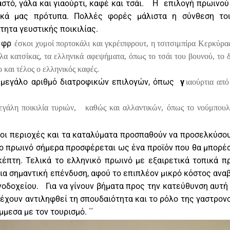
στό, γάλα και γιαούρτι, καφέ και τσάι.
H
επιλογή πρωινού
ιακά μας πρότυπα. Πολλές φορές μάλιστα η σύνθεση το
τητα γευστικής ποικιλίας.
 φρ
έσκοι χυμοί πορτοκάλι και γκρέιπφρουτ, η τσιτσιμπίρα Κερκύρα
α κατσίκας, τα ελληνικά αφεψήματα, όπως το τσάι του βουνού, το 
και τέλος ο ελληνικός καφές.
μεγάλο αριθμό διατροφικών επιλογών, όπως
γ
ιαούρτια από
γάλη ποικιλία τυριών,
καθώς και αλλαντικών, όπως το νούμπου
, οι περιοχές και τα καταλύματα προσπαθούν να προσελκύσο
το πρωινό σήμερα προσφέρεται ως ένα προϊόν που θα μπορέσε
έπτη. Τελικά το ελληνικό πρωινό με εξαιρετικά τοπικά πρ
μια σημαντική επένδυση, αφού το επιπλέον μικρό κόστος ανα
ενοδοχείου.
Για να γίνουν βήματα προς την κατεύθυνση αυτή 
έχουν αντιληφθεί τη σπουδαιότητα και το ρόλο της γαστρονο
μεσα με τον τουρισμό. ΄΄