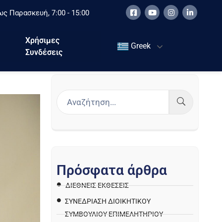
ς Παρασκευή, 7:00 - 15:00
Χρήσιμες
Greek
Συνδέσεις
Π
ρ
ό
σ
φ
α
τ
α
ά
ρ
θ
ρ
α
ΔΙΕΘΝΕΙΣ ΕΚΘΕΣΕΙΣ
ΣΥΝΕΔΡΙΑΣΗ ΔΙΟΙΚΗΤΙΚΟΥ
ΣΥΜΒΟΥΛΙΟΥ ΕΠΙΜΕΛΗΤΗΡΙΟΥ