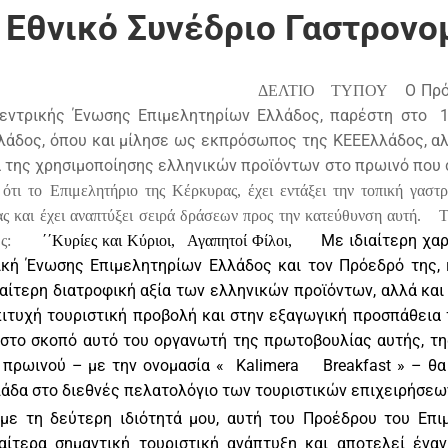
 Εθνικό Συνέδριο Γαστρονο
Ο Πρ
ΔΕΛΤΙΟ
ΤΥΠΟΥ
Κεντρικής Ένωσης Επιμελητηρίων Ελλάδος, παρέστη στο
λάδος, όπου και μίλησε ως εκπρόσωπος της ΚΕΕΕλλάδος, αλ
 της χρησιμοποίησης ελληνικών προϊόντων στο πρωινό που 
 ότι το Επιμελητήριο της Κέρκυρας, έχει εντάξει την τοπική γαστ
 και έχει αναπτύξει σειρά δράσεων προς την κατεύθυνση αυτή.
Τ
Με ιδιαίτερη χα
ς:
΄΄Κυρίες και Κύριοι,
Αγαπητοί Φίλοι,
κή Ένωσης Επιμελητηρίων Ελλάδος και τον Πρόεδρό της, 
αίτερη διατροφική αξία των ελληνικών προϊόντων, αλλά και 
πιτυχή τουριστική προβολή και στην εξαγωγική προσπάθεια
ή στο σκοπό αυτό του οργανωτή της πρωτοβουλίας αυτής, τ
 πρωινού – με την ονομασία «
Kalimera
Breakfast
» – θα
λάδα στο διεθνές πελατολόγιο των τουριστικών επιχειρήσεω
με τη δεύτερη ιδιότητά μου, αυτή του Προέδρου του Επι
ιαίτερα σημαντική τουριστική ανάπτυξη και αποτελεί ένα