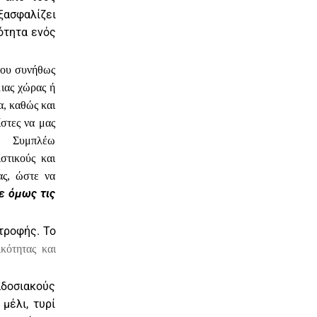
ξασφαλίζει
ότητα ενός
 που συνήθως
μιας χώρας ή
α, καθώς και
ίστες να μας
.
Συμπλέω
στικούς και
ας, ώστε να
ε όμως τις
ατροφής. Το
κότητας και
αδοσιακούς
μέλι, τυρί