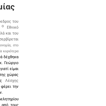
μίας
όεδρος του
ο
1
Εθνικό
λά και του
σερβίρεται
ρονομία, στο
α κυριότερα
ρά δέχθηκα
κ. Γεώργιο
γιατί είμαι
 της χώρας
ης
Λέσχης
 φέρει την
ν.
μελητηρίου
ν από τους