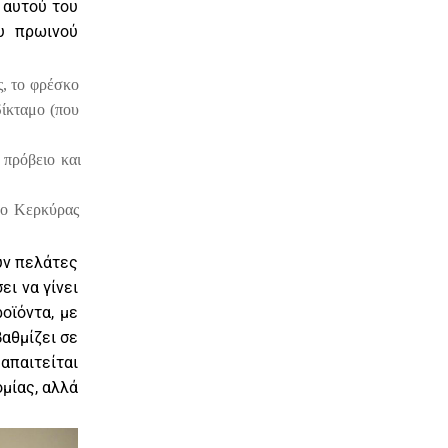
 αυτού του
υ πρωινού
ς, το φρέσκο
δίκταμο (που
 πρόβειο και
λο Κερκύρας
υν πελάτες
ι να γίνει
οϊόντα, με
βαθμίζει σε
απαιτείται
μίας, αλλά