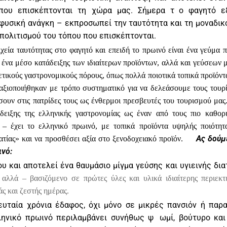
που επισκέπτονται τη χώρα μας. Σήμερα τ
ο φαγητό ε
φυσική ανάγκη – εκπροσωπεί την ταυτότητα και τη μοναδικ
 πολιτισμού του τόπου που επισκέπτονται.
χεία ταυτότητας στο φαγητό και επειδή το πρωινό είναι ένα γεύμα
 ένα μέσο κατάδειξης των ιδιαίτερων προϊόντων, αλλά και γεύσεων 
ετικούς γαστρονομικούς πόρους, όπως πολλά ποιοτικά τοπικά προϊόντ
 αξιοποιήθηκαν με τρόπο συστηματικό για να δελεάσουμε τους τουρ
σουν στις πατρίδες τους ως ένθερμοι πρεσβευτές του τουρισμού μας
ειξης της ελληνικής γαστρονομίας ως έναν από τους πιο καθορι
 – έχει το ελληνικό πρωινό, με τοπικά προϊόντα υψηλής ποιότητ
Ας δούμ
ίας» και να προσθέσει αξία στο ξενοδοχειακό προϊόν.
ινό:
υ και αποτελεί ένα θαυμάσιο μίγμα γεύσης και υγιεινής δι
αλλά – βασιζόμενο σε πρώτες ύλες και υλικά ιδιαίτερης περιεκτι
άς και ζεστής ημέρας.
υταία χρόνια έδαφος, όχι μόνο σε μικρές πανσιόν ή παρ
ληνικό πρωινό περιλαμβάνει συνήθως ψ
ωμί, βούτυρο και 