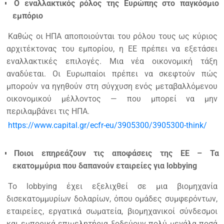
Ο εναλλακτικός ρόλος της Ευρώπης στο παγκόσμιο
εμπόριο
Καθώς οι ΗΠΑ αποποιούνται του ρόλου τους ως κύριος
αρχιτέκτονας του εμπορίου, η ΕΕ πρέπει να εξετάσει
εναλλακτικές επιλογές. Μια νέα οικονομική τάξη
αναδύεται. Οι Ευρωπαίοι πρέπει να σκεφτούν πώς
μπορούν να ηγηθούν στη σύγχυση ενός μεταβαλλόμενου
οικονομικού μέλλοντος — που μπορεί να μην
περιλαμβάνει τις ΗΠΑ.
https://www.capital.gr/ecfr-eu/3905300/3905300-think/
Ποιοι επηρεάζουν τις αποφάσεις της ΕΕ – Τα
εκατομμύρια που δαπανούν εταιρείες για lobbying
Το lobbying έχει εξελιχθεί σε μια βιομηχανία
δισεκατομμυρίων δολαρίων, όπου ομάδες συμφερόντων,
εταιρείες, εργατικά σωματεία, βιομηχανικοί σύνδεσμοι
και εμπορικά επιμελητήρια ξοδεύουν πολύ μεγάλα ποσά