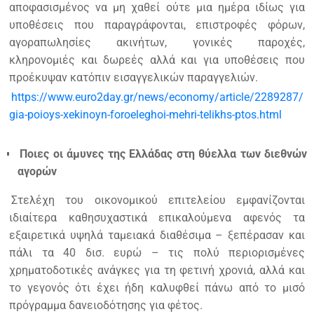
αποφασισμένος να μη χαθεί ούτε μια ημέρα ιδίως για
υποθέσεις που παραγράφονται, επιστροφές φόρων,
αγοραπωλησίες ακινήτων, γονικές παροχές,
κληρονομιές και δωρεές αλλά και για υποθέσεις που
προέκυψαν κατόπιν εισαγγελικών παραγγελιών.
https://www.euro2day.gr/news/economy/article/2289287/
gia-poioys-xekinoyn-foroeleghoi-mehri-telikhs-ptos.html
Ποιες οι άμυνες της Ελλάδας στη θύελλα των διεθνών
αγορών
Στελέχη του οικονομικού επιτελείου εμφανίζονται
ιδιαίτερα καθησυχαστικά επικαλούμενα αφενός τα
εξαιρετικά υψηλά ταμειακά διαθέσιμα – ξεπέρασαν και
πάλι τα 40 δισ. ευρώ – τις πολύ περιορισμένες
χρηματοδοτικές ανάγκες για τη φετινή χρονιά, αλλά και
το γεγονός ότι έχει ήδη καλυφθεί πάνω από το μισό
πρόγραμμα δανειοδότησης για φέτος.