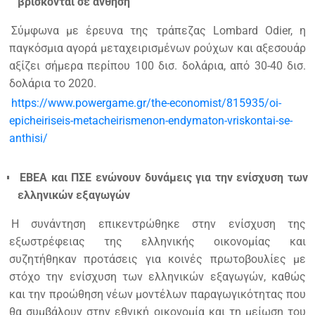
βρίσκονται σε άνθηση
Σύμφωνα με έρευνα της τράπεζας Lombard Odier, η
παγκόσμια αγορά μεταχειρισμένων ρούχων και αξεσουάρ
αξίζει σήμερα περίπου 100 δισ. δολάρια, από 30-40 δισ.
δολάρια το 2020.
https://www.powergame.gr/the-economist/815935/oi-
epicheiriseis-metacheirismenon-endymaton-vriskontai-se-
anthisi/
ΕΒΕΑ και ΠΣΕ ενώνουν δυνάμεις για την ενίσχυση των
ελληνικών εξαγωγών
Η συνάντηση επικεντρώθηκε στην ενίσχυση της
εξωστρέφειας της ελληνικής οικονομίας και
συζητήθηκαν προτάσεις για κοινές πρωτοβουλίες με
στόχο την ενίσχυση των ελληνικών εξαγωγών, καθώς
και την προώθηση νέων μοντέλων παραγωγικότητας που
θα συμβάλουν στην εθνική οικονομία και τη μείωση του