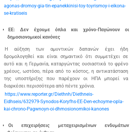
agonas-dromoy-gia-tin-epanekkinisi-toy-toyrismoy-i-eikona-
se-kratiseis
ΕΕ: Δεν έχουμε όπλα και χρόνο-Παγώνουν οι
δημοσιονομικοί κανόνες
Η αύξηση των αμυντικών δαπανών έχει ήδη
δρομολογηθεί και είναι σημαντικό ότι συμμετέχει σε
αυτό και η Γερμανία, καταργώντας ουσιαστικά το φρένο
χρέους, ωστόσο, πέρα από το κόστος, η αντικατάσταση
της υποστήριξης που παρέχουν οι ΗΠΑ μπορεί να
διαρκέσει περισσότερα από πέντε χρόνια.
https://www.reporter.gr/Diethnh/Diethneis-
Eidhseis/632979-Synodos-Koryfhs-EE-Den-echoyme-opla-
kai-chrono-Pagwnoyn-oi-dhmosionomikoi-kanones
Οι επιχειρήσεις μεταχειρισμένων ενδυμάτων