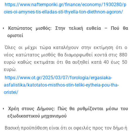
https://www.naftemporiki.gr/finance/economy/1930280/p
oies-oi-amynes-tis-elladas-sti-thyella-ton-diethnon-agoron/
Κατώτατος μισθός: Στην τελική ευθεία – Πού θα
οριστεί
Όλες οι μέχρι τώρα καταλήγουν στην εκτίμηση ότι ο
νέος κατώτατος μισθός θα διαμορφωθεί κοντά στις 880
ευρώ καθώς εκτιμάται ότι θα αυξηθεί κατά 40 έως 50
ευρώ.
https://www.ot.gr/2025/03/07/forologia/ergasiaka-
asfalistika/katotatos-misthos-stin-teliki-eytheia-pou-tha-
oristei/
Χρέη στους Δήμους: Πώς θα ρυθμίζονται μέσω του
εξωδικαστικού μηχανισμού
Βασική προϋπόθεση είναι ότι οι οφειλές προς τον δήμο ή