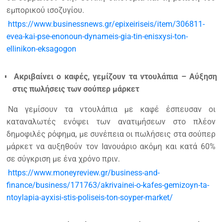
εμπορικού ισοζυγίου.
https://www.businessnews.gr/epixeiriseis/item/306811-
evea-kai-pse-enonoun-dynameis-gia-tin-enisxysi-ton-
ellinikon-eksagogon
Ακριβαίνει ο καφές, γεμίζουν τα ντουλάπια – Αύξηση
στις πωλήσεις των σούπερ μάρκετ
Να γεμίσουν τα ντουλάπια με καφέ έσπευσαν οι
καταναλωτές ενόψει των ανατιμήσεων στο πλέον
δημοφιλές ρόφημα, με συνέπεια οι πωλήσεις στα σούπερ
μάρκετ να αυξηθούν τον Ιανουάριο ακόμη και κατά 60%
σε σύγκριση με ένα χρόνο πριν.
https://www.moneyreview.gr/business-and-
finance/business/171763/akrivainei-o-kafes-gemizoyn-ta-
ntoylapia-ayxisi-stis-poliseis-ton-soyper-market/