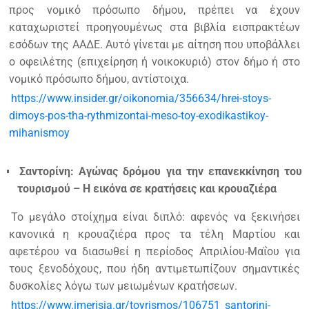
προς νομικό πρόσωπο δήμου, πρέπει να έχουν
καταχωριστεί προηγουμένως στα βιβλία εισπρακτέων
εσόδων της ΑΑΔΕ. Αυτό γίνεται με αίτηση που υποβάλλει
ο οφειλέτης (επιχείρηση ή νοικοκυριό) στον δήμο ή στο
νομικό πρόσωπο δήμου, αντίστοιχα.
https://www.insider.gr/oikonomia/356634/hrei-stoys-
dimoys-pos-tha-rythmizontai-meso-toy-exodikastikoy-
mihanismoy
Σαντορίνη: Αγώνας δρόμου για την επανεκκίνηση του
τουρισμού – Η εικόνα σε κρατήσεις και κρουαζιέρα
Το μεγάλο στοίχημα είναι διπλό: αφενός να ξεκινήσει
κανονικά η κρουαζιέρα προς τα τέλη Μαρτίου και
αφετέρου να διασωθεί η περίοδος Απριλίου-Μαΐου για
τους ξενοδόχους, που ήδη αντιμετωπίζουν σημαντικές
δυσκολίες λόγω των μειωμένων κρατήσεων.
https://www.imerisia.gr/toyrismos/106751_santorini-