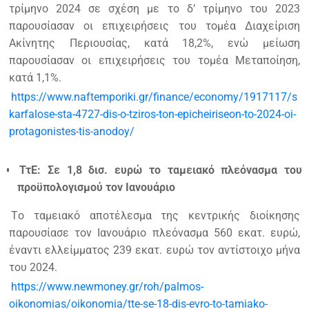
τρίμηνο 2024 σε σχέση με το δ’ τρίμηνο του 2023
παρουσίασαν οι επιχειρήσεις του τομέα Διαχείριση
Ακίνητης Περιουσίας, κατά 18,2%, ενώ μείωση
παρουσίασαν οι επιχειρήσεις του τομέα Μεταποίηση,
κατά 1,1%.
https://www.naftemporiki.gr/finance/economy/1917117/s
karfalose-sta-4727-dis-o-tziros-ton-epicheiriseon-to-2024-oi-
protagonistes-tis-anodoy/
ΤτΕ: Σε 1,8 δισ. ευρώ το ταμειακό πλεόνασμα του
προϋπολογισμού τον Ιανουάριο
Tο ταμειακό αποτέλεσμα της κεντρικής διοίκησης
παρουσίασε τον Ιανουάριο πλεόνασμα 560 εκατ. ευρώ,
έναντι ελλείμματος 239 εκατ. ευρώ τον αντίστοιχο μήνα
του 2024.
https://www.newmoney.gr/roh/palmos-
oikonomias/oikonomia/tte-se-18-dis-evro-to-tamiako-