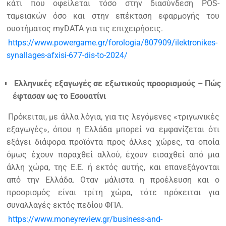
κάτι που οφείλεται τόσο στην διασύνδεση POS-
ταμειακών όσο και στην επέκταση εφαρμογής του
συστήματος myDATA για τις επιχειρήσεις.
https://www.powergame.gr/forologia/807909/ilektronikes-
synallages-afxisi-677-dis-to-2024/
Ελληνικές εξαγωγές σε εξωτικούς προορισμούς – Πώς
έφτασαν ως το Εσουατίνι
Πρόκειται, με άλλα λόγια, για τις λεγόμενες «τριγωνικές
εξαγωγές», όπου η Ελλάδα μπορεί να εμφανίζεται ότι
εξάγει διάφορα προϊόντα προς άλλες χώρες, τα οποία
όμως έχουν παραχθεί αλλού, έχουν εισαχθεί από μια
άλλη χώρα, της Ε.Ε. ή εκτός αυτής, και επανεξάγονται
από την Ελλάδα. Οταν μάλιστα η προέλευση και ο
προορισμός είναι τρίτη χώρα, τότε πρόκειται για
συναλλαγές εκτός πεδίου ΦΠΑ.
https://www.moneyreview.gr/business-and-