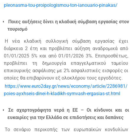
pleonasma-tou-proipologismou-ton-ianouario-pinakas/
Ποιες αυξήσεις δίνει η κλαδική σύμβαση εργασίας στον
τουρισμό
H νέα κλαδική συλλογική σύμβαση εργασίας έχει
διάρκεια 2 έτη και προβλέπει αύξηση αναδρομικά από
01/01/2025 5% και από 01/01/2026 3%. Επιπροσθέτως,
προβλέπει τη δημιουργία επαγγελματικού ταμείου
επικουρικής ασφάλισης με 2% ασφαλιστικές εισφορές οι
οποίες θα επιβαρύνουν εξ ολοκλήρου τους εργοδότες.
https://www.euro2day.gr/news/economy/article/2286981/
poies-ayxhseis-dinei-h-kladikh-symvash-ergasias-st.html
Σε αχαρτογράφητα νερά η ΕΕ – Οι κίνδυνοι και οι
ευκαιρίες για την Ελλάδα σε επιδοτήσεις και δαπάνες
Το σενάριο περικοπής των ευρωπαϊκών κονδυλίων