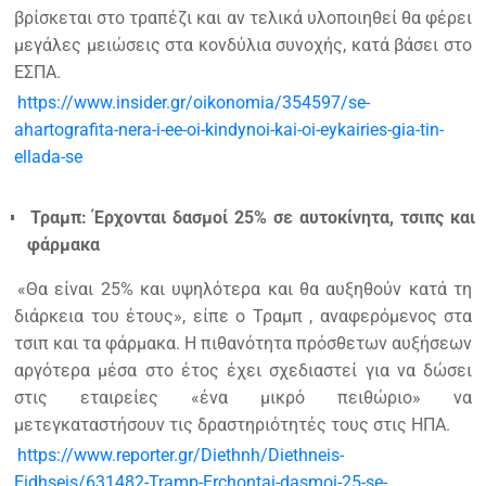
βρίσκεται στο τραπέζι και αν τελικά υλοποιηθεί θα φέρει
μεγάλες μειώσεις στα κονδύλια συνοχής, κατά βάσει στο
ΕΣΠΑ.
https://www.insider.gr/oikonomia/354597/se-
ahartografita-nera-i-ee-oi-kindynoi-kai-oi-eykairies-gia-tin-
ellada-se
Τραμπ: Έρχονται δασμοί 25% σε αυτοκίνητα, τσιπς και
φάρμακα
«Θα είναι 25% και υψηλότερα και θα αυξηθούν κατά τη
διάρκεια του έτους», είπε ο Τραμπ , αναφερόμενος στα
τσιπ και τα φάρμακα. Η πιθανότητα πρόσθετων αυξήσεων
αργότερα μέσα στο έτος έχει σχεδιαστεί για να δώσει
στις εταιρείες «ένα μικρό πειθώριο» να
μετεγκαταστήσουν τις δραστηριότητές τους στις ΗΠΑ.
https://www.reporter.gr/Diethnh/Diethneis-
Eidhseis/631482-Tramp-Erchontai-dasmoi-25-se-