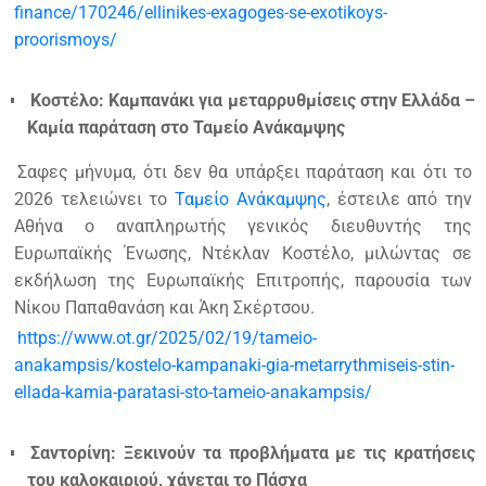
finance/170246/ellinikes-exagoges-se-exotikoys-
proorismoys/
Κοστέλο: Καμπανάκι για μεταρρυθμίσεις στην Ελλάδα –
Καμία παράταση στο Ταμείο Ανάκαμψης
Σαφες μήνυμα, ότι δεν θα υπάρξει παράταση και ότι το
2026 τελειώνει το
Ταμείο Ανάκαμψης
, έστειλε από την
Αθήνα ο αναπληρωτής γενικός διευθυντής της
Ευρωπαϊκής Ένωσης, Ντέκλαν Κοστέλο, μιλώντας σε
εκδήλωση της Ευρωπαϊκής Επιτροπής, παρουσία των
Νίκου Παπαθανάση και Άκη Σκέρτσου.
https://www.ot.gr/2025/02/19/tameio-
anakampsis/kostelo-kampanaki-gia-metarrythmiseis-stin-
ellada-kamia-paratasi-sto-tameio-anakampsis/
Σαντορίνη: Ξεκινούν τα προβλήματα με τις κρατήσεις
του καλοκαιριού, χάνεται το Πάσχα