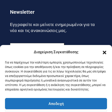
Newsletter
Εγγραφείτε και μείνετε ενημερωμένοι για τα
νέα και τις ανακοινώσεις μας.
Διαχείριση Συγκατάθεσης
Για να παρέχουμε την καλύτερη εμπειρία, χρησιμοποιούμε τεχνολογίες
Εγγραφή
όπως cookies για την αποθήκευση ή/και την πρόσβαση σε πληροφορίες
συσκευών. Η συγκατάθεση για τις εν λόγω τεχνολογίες θα μας επιτρέψει
να επεξεργαστούμε δεδομένα προσωπικού χαρακτήρα, όπως
συμπεριφορά περιήγησης ή μοναδικά αναγνωριστικά σε αυτόν τον
Ακολουθήστε μας στα social
ιστότοπο. Η μη συγκατάθεση ή η ανάκληση της συγκατάθεσης, μπορεί να
επηρεάσει αρνητικά ορισμένες λειτουργίες και δυνατότητες.
Αποδοχή